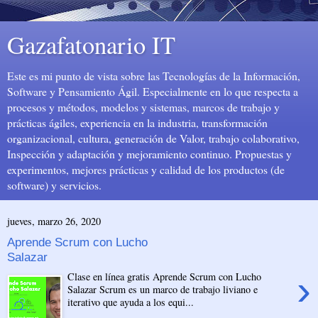
Gazafatonario IT
Este es mi punto de vista sobre las Tecnologías de la Información,
Software y Pensamiento Ágil. Especialmente en lo que respecta a
procesos y métodos, modelos y sistemas, marcos de trabajo y
prácticas ágiles, experiencia en la industria, transformación
organizacional, cultura, generación de Valor, trabajo colaborativo,
Inspección y adaptación y mejoramiento continuo. Propuestas y
experimentos, mejores prácticas y calidad de los productos (de
software) y servicios.
jueves, marzo 26, 2020
Aprende Scrum con Lucho
Salazar
›
Clase en línea gratis Aprende Scrum con Lucho
Salazar Scrum es un marco de trabajo liviano e
iterativo que ayuda a los equi...