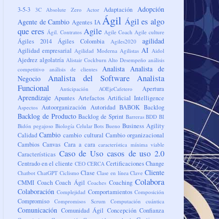
Adopción
3-5-3
Adaptación
3C
Absolute Zero
Actor
Ágil
Ágil es algo
Agente de Cambio
Agentes IA
que eres
Agile
Ágil. Contratos
Agile Coach
Agile culture
agilidad
Ágiles 2014
Ágiles Colombia
Agiles2020
AI
Agilidad empresarial
Agilidad Moderna
Agilistas
Aidol
Ajedrez
algolatría
Alistair Cockburn
Alto Desempeño
análisis
Analista
Analista de
competitivo
análisis de clientes
Analista del Software
Analista
Negocio
Funcional
Apertura
Anticipación
AOEjeCafetero
Aprendizaje
Apuntes
Artefactos
Artificial Intelligence
Autoorganización
Autoridad
BABOK
Backlog
Aspectos
Backlog de Producto
Backlog de Sprint
Barreras
BDD
BI
Business Agility
Bidón pegajoso
Biología Celular
Bots
Bueno
Cambio
Calidad
cambio cultural
Cambio organizacional
Cambios
Canvas
Cara a cara
característica mínima viable
Caso de Uso
casos de uso 2.0
Características
Centrado en el cliente
Certificaciones
Change
CEO
CERCA
Cliente
Clase
Chatbot
ChatGPT
Ciclismo
Clase en línea
Clave
Colabora
CMMI
Coach
Coach Ágil
Coaching
Coaches
Colaboración
Comportamientos
Complejidad
Composición
Compromiso
Compromisos Scrum
Computación cuántica
Comunicación
Comunidad Ágil
Concepción
Confianza