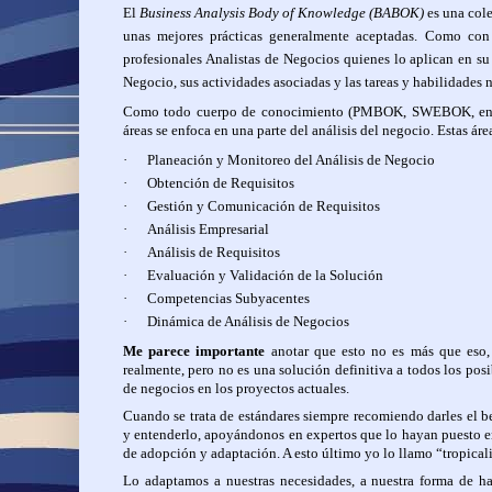
El
Business Analysis Body of Knowledge (BABOK)
es una cole
unas mejores prácticas generalmente aceptadas. Como con 
profesionales Analistas de Negocios quienes lo aplican en su 
Negocio, sus actividades asociadas y las tareas y habilidades n
Como todo cuerpo de conocimiento (PMBOK, SWEBOK, entre
áreas se enfoca en una parte del análisis del negocio.
Estas áre
·
Planeación y Monitoreo del Análisis de Negocio
·
Obtención de Requisitos
·
Gestión y Comunicación de Requisitos
·
Análisis Empresarial
·
Análisis de Requisitos
·
Evaluación y Validación de la Solución
·
Competencias Subyacentes
·
Dinámica de Análisis de Negocios
Me parece importante
anotar que esto no es más que eso, 
realmente, pero no es una solución definitiva a todos los pos
de negocios en los proyectos actuales.
Cuando se trata de estándares siempre recomiendo darles el b
y entenderlo, apoyándonos en expertos que lo hayan puesto en 
de adopción y adaptación. A esto último yo lo llamo “tropical
Lo adaptamos a nuestras necesidades, a nuestra forma de ha