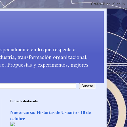
Especialmente en lo que respecta a
dustria, transformación organizacional,
nuo. Propuestas y experimentos, mejores
Entrada destacada
Nuevo curso: Historias de Usuario - 10 de
octubre