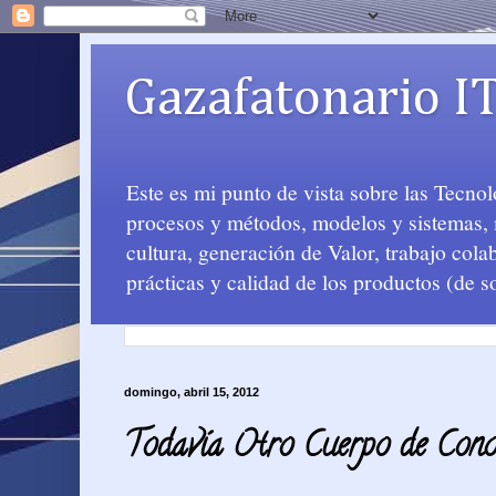
Gazafatonario I
Este es mi punto de vista sobre las Tecno
procesos y métodos, modelos y sistemas, m
cultura, generación de Valor, trabajo col
prácticas y calidad de los productos (de s
domingo, abril 15, 2012
Todavía Otro Cuerpo de Co