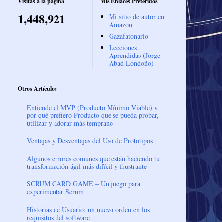
Visitas a la página
Mis Enlaces Preferidos
1,448,921
Mi sitio de autor en
Amazon
Gazafatonario
Lecciones
Aprendidas (Jorge
Abad Londoño)
Otros Artículos
Entiende el MVP (Producto Mínimo Viable) y
por qué prefiero Producto que se pueda probar,
utilizar y adorar más temprano
Ventajas y Desventajas del Uso de Prototipos
Algunos errores comunes que están haciendo tu
transformación ágil más difícil y frustrante
SCRUM CARD GAME – Un juego para
experimentar Scrum
Historias de Usuario: un nuevo orden en los
requisitos del software