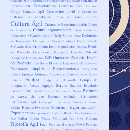
contexto
Continuous
Conocimiento
Construcción
Consumidor
Conversación
Improvement
Conversaciones
Copiloto
Coraje
Corazón Ágil
Coronavirus
covid-19
Creatividad
Criterios de aceptación
Cultura
Cubo de Rubik
Cultura Ágil
Cultura de Experimentación
Cultura
Cultura organizacional
Curso
curso en
de Innovación
línea
Cynefin
Daily Scrum
Definición
curva S
DA 2.0
Datos
de Terminado
Delegación
Desarrolladores
Desarrollo de
Software
descubrimiento lean de productos
Deuda
Destino
de Producto
Developers
Diccionario
Directiva Primaria
Dueño de Producto
Dueño
DoD
Disciplinas
Disfunciones
del Producto
Ecce Homo
El arte de la guerra
El clima de ayer
Empirismo
Elaboración
Empoderamiento
Energizante
Entrega
Entregas Frecuentes
Enfoca
Entrenamiento
Épicas
Equipo
Equipo de
Epítome
Equipo de Desarrollo
Equipo Scrum
Integración Nexus
Equipos
Escalado
Escritura
Escalamiento
Escalar
Escalar Scrum con Nexus
de casos de uso
Essence
estándar
Estimación
Estimación ágil
Estrategia Emergente
Estrategia Scrum
Experimentación
Eventos
Experiencia
Estudio
Evolución
Experimentos
extends
Expertos
Facilitador
Facilitadores
Fail
Fallar rápido
Fases
Felicidad
Fast
Feo
FIFA
Filosofía
Filosofía Ágil
Foco
Foco en el cliente
FOMO
Formato
Futuro
Gazafatonario
Gerente
Frágil
Frustración
Fútbol