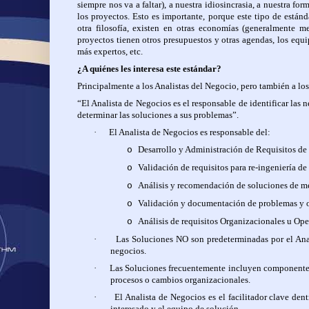
siempre nos va a faltar), a nuestra idiosincrasia, a nuestra f
los proyectos. Esto es importante, porque este tipo de están
otra filosofía, existen en otras economías (generalmente mej
proyectos tienen otros presupuestos y otras agendas, los equi
más expertos, etc.
¿A quiénes les interesa este estándar?
Principalmente a los Analistas del Negocio, pero también a los
“El Analista de Negocios es el responsable de identificar las 
determinar las soluciones a sus problemas”.
·
El Analista de Negocios es responsable del:
Desarrollo y Administración de Requisitos de
o
Validación de requisitos para re-ingeniería de
o
Análisis y recomendación de soluciones de m
o
Validación y documentación de problemas y 
o
Análisis de requisitos Organizacionales u Ope
o
·
Las Soluciones NO son predeterminadas por el Ana
negocios.
·
Las Soluciones frecuentemente incluyen componentes 
procesos o cambios organizacionales.
·
El Analista de Negocios es el facilitador clave den
interesado y el equipo de solución.