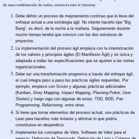
de una combinación de todos, entonces esto le interesa:
Debe definir un proceso de mejoramiento continuo que lo lleve del
enfoque actual a una estrategia ágil. No intente hacerlo tipo “Big
Bang”, es decir, de la noche a la mañana. Seguramente durante
mucho tiempo tendrá que convivir con los dos universos de
proyectos.
La implementación del proceso ágil empieza con la interiorización
de los valores y principios ágiles (El Manifiesto Ágil) y es única y
adaptada a todas las especificaciones que se ajusten a las metas
organizacionales.
Debe ser una transformación progresiva a través del enfoque ágil,
el cual integra paso a paso las prácticas ágiles requeridas. Por
ejemplo, empiece con Scrum y algunas prácticas adicionales
(Kanban,
Story Mapping
,
Impact Mapping
,
Planning Poker
,
User
Stories
) y luego siga con algunas de estas: TDD, BDD,
Pair
Programming
,
Refactoring
, entre otras.
Si tiene que tomar elementos del proceso actual, use prácticas de
Lean para hacerlos más livianos y eliminar lo que podría
constituirse en desperdicio.
Implemente los conceptos de Valor, Software de Valor para el
negocio, Definición de Terminado, Definición de Listo y Criterios de