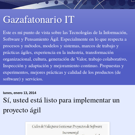
Gazafatonario IT
Este es mi punto de vista sobre las Tecnologías de la Información,
Software y Pensamiento Ágil. Especialmente en lo que respecta a
procesos y métodos, modelos y sistemas, marcos de trabajo y
prácticas ágiles, experiencia en la industria, transformación
organizacional, cultura, generación de Valor, trabajo colaborativo,
Inspección y adaptación y mejoramiento continuo. Propuestas y
experimentos, mejores prácticas y calidad de los productos (de
software) y servicios.
lunes, enero 13, 2014
Sí, usted está listo para implementar un
proyecto ágil