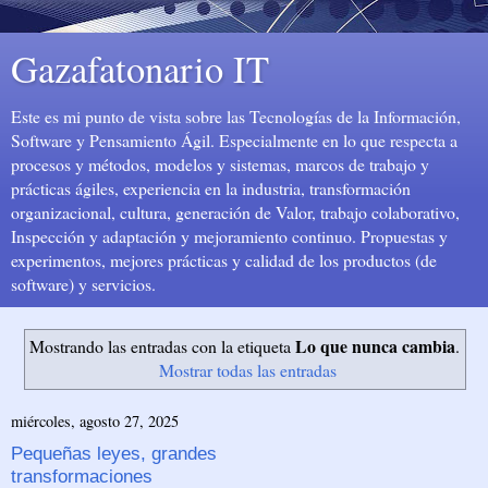
Gazafatonario IT
Este es mi punto de vista sobre las Tecnologías de la Información,
Software y Pensamiento Ágil. Especialmente en lo que respecta a
procesos y métodos, modelos y sistemas, marcos de trabajo y
prácticas ágiles, experiencia en la industria, transformación
organizacional, cultura, generación de Valor, trabajo colaborativo,
Inspección y adaptación y mejoramiento continuo. Propuestas y
experimentos, mejores prácticas y calidad de los productos (de
software) y servicios.
Lo que nunca cambia
Mostrando las entradas con la etiqueta
.
Mostrar todas las entradas
miércoles, agosto 27, 2025
Pequeñas leyes, grandes
transformaciones