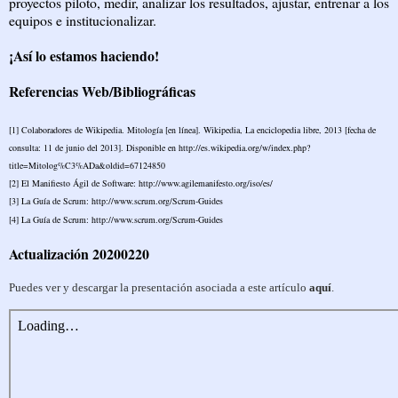
proyectos piloto, medir, analizar los resultados, ajustar, entrenar a los
equipos e institucionalizar.
¡Así lo estamos haciendo!
Referencias Web/Bibliográficas
[1] Colaboradores de Wikipedia. Mitología [en línea]. Wikipedia, La enciclopedia libre, 2013 [fecha de
consulta: 11 de junio del
2013]. Disponible en http://es.wikipedia.org/w/index.php?
title=Mitolog%C3%ADa&oldid=67124850
[2] El Manifiesto Ágil de Software: http://www.agilemanifesto.org/iso/es/
[3] La Guía de Scrum: http://www.scrum.org/Scrum-Guides
[4] La Guía de Scrum: http://www.scrum.org/Scrum-Guides
Actualización 20200220
Puedes ver y descargar la presentación asociada a este artículo
aquí
.