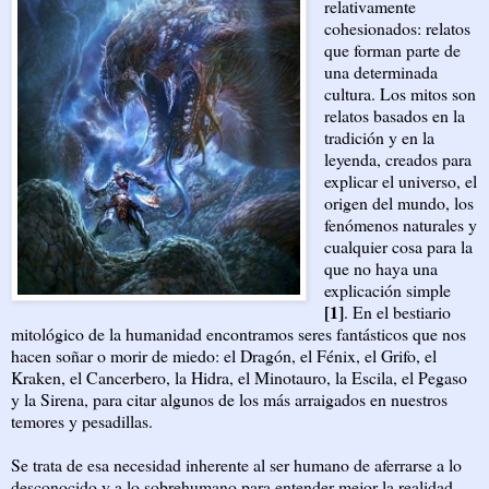
relativamente
cohesionados: relatos
que forman parte de
una determinada
cultura. Los mitos son
relatos basados en la
tradición y en la
leyenda, creados para
explicar el universo, el
origen del mundo, los
fenómenos naturales y
cualquier cosa para la
que no haya una
explicación simple
[1]
. En el bestiario
mitológico de la humanidad encontramos seres fantásticos que nos
hacen soñar o morir de miedo: el Dragón, el Fénix, el Grifo, el
Kraken, el Cancerbero, la Hidra, el Minotauro, la Escila, el Pegaso
y la Sirena, para citar algunos de los más arraigados en nuestros
temores y pesadillas.
Se trata de esa necesidad inherente al ser humano de aferrarse a lo
desconocido y a lo sobrehumano para entender mejor la realidad