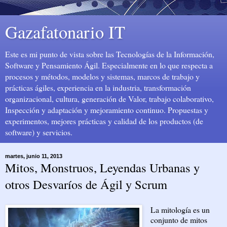
Gazafatonario IT
Este es mi punto de vista sobre las Tecnologías de la Información,
Software y Pensamiento Ágil. Especialmente en lo que respecta a
procesos y métodos, modelos y sistemas, marcos de trabajo y
prácticas ágiles, experiencia en la industria, transformación
organizacional, cultura, generación de Valor, trabajo colaborativo,
Inspección y adaptación y mejoramiento continuo. Propuestas y
experimentos, mejores prácticas y calidad de los productos (de
software) y servicios.
martes, junio 11, 2013
Mitos, Monstruos, Leyendas Urbanas y
otros Desvaríos de Ágil y Scrum
La mitología es un
conjunto de mitos