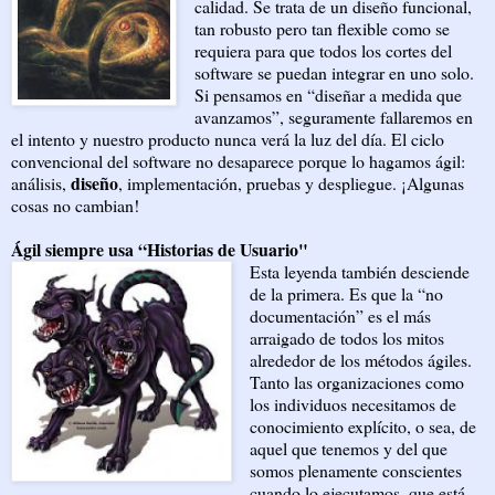
calidad. Se trata de un diseño funcional,
tan robusto pero tan flexible como se
requiera para que todos los cortes del
software se puedan integrar en uno solo.
Si pensamos en “diseñar a medida que
avanzamos”, seguramente fallaremos en
el intento y nuestro producto nunca verá la luz del día. El ciclo
convencional del software no desaparece porque lo hagamos ágil:
diseño
análisis,
, implementación, pruebas y despliegue. ¡Algunas
cosas no cambian!
Ágil siempre usa “Historias de Usuario"
Esta leyenda también desciende
de la primera. Es que la “no
documentación” es el más
arraigado de todos los mitos
alrededor de los métodos ágiles.
Tanto las organizaciones como
los individuos necesitamos de
conocimiento explícito, o sea, de
aquel que tenemos y del que
somos plenamente conscientes
cuando lo ejecutamos, que está