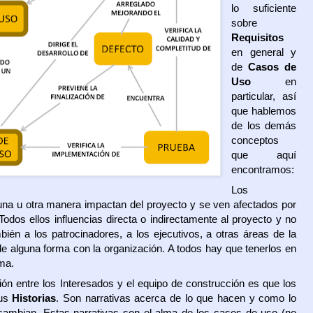
lo suficiente
sobre
Requisitos
en general y
de
Casos de
Uso
en
particular, así
que hablemos
de los demás
conceptos
que aquí
encontramos:
Los
na u otra manera impactan del proyecto y se ven afectados por
odos ellos influencias directa o indirectamente al proyecto y no
bién a los patrocinadores, a los ejecutivos, a otras áreas de la
de alguna forma con la organización. A todos hay que tenerlos en
ema.
n entre los Interesados y el equipo de construcción es que los
sus
Historias
. Son narrativas acerca de lo que hacen y como lo
rcambian. Estas narrativas son el alma de los casos de uso (no