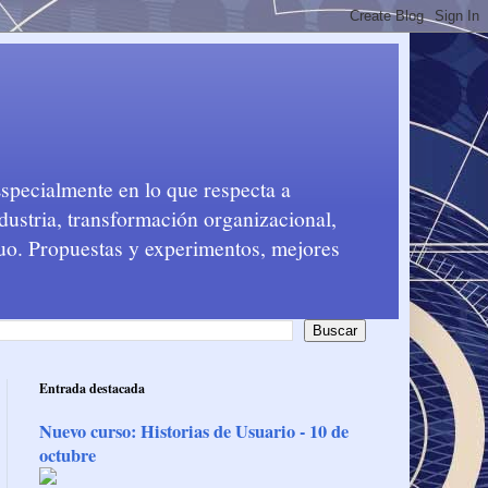
Especialmente en lo que respecta a
dustria, transformación organizacional,
nuo. Propuestas y experimentos, mejores
Entrada destacada
Nuevo curso: Historias de Usuario - 10 de
octubre