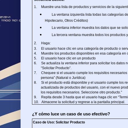
1.
Muestre una lista de productos y servicios de la siguient
La ventana izquierda lista todas las categorías d
Hipotecario, Otros Créditos)
La ventana inferior muestra los datos que se soli
La tercera ventana muestra todos los productos y 
2.
Haga:
3.
El usuario hace clic en una categoría de producto o serv
4.
Muestre los productos disponibles en esa categoría en 
5.
El usuario hace clic en un producto
6.
Se actualiza la ventana inferior para solicitar los datos
“Solicitar Producto”.
7.
Chequee si el usuario cumple los requisitos necesarios p
persona” (Natural o Jurídica)
8.
Si el producto está disponible y el usuario cumple los re
actualizada de productos del usuario, con el nuevo produ
los requisitos necesarios. Seleccione otro producto.”
9.
Repita desde 3 hasta que el usuario haga clic en “Termi
10.
Almacene la solicitud y regrese a la pantalla principal.
¿Y cómo luce un caso de uso efectivo?
Caso de Uso: Solicitar Producto