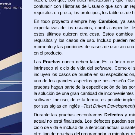
confundir con Historias de Usuario que son un rep
requisitos en prosa, los prototipos, los tableros de hi
En todo proyecto siempre hay
Cambios
, ya sea
expectativas de los usuarios, cambia aspectos le
estos últimos quieren otra cosa. Estos cambios s
requisitos y los casos de uso. Incluso pueden req
momento y las porciones de casos de uso son una b
en el producto.
Las
Pruebas
nunca deben faltar. Es lo único que
intrínseco al ciclo de vida del software. Como e
incluyen los casos de prueba en su especificación,
uno de los grandes aspectos que nos enseña Caso
pruebas hagan parte de la especificación de las p
la solución de una gran cantidad de inconvenientes 
software. Incluso, de esta forma, es posible imp
por sus siglas en inglés –
Test Driven Development
Durante las pruebas encontramos
Defectos
y mie
actual no está finalizada. Los defectos pueden se
ciclo de vida e incluso de la iteración actual, dura
otro tipo de pruebas del programador, o mientras r