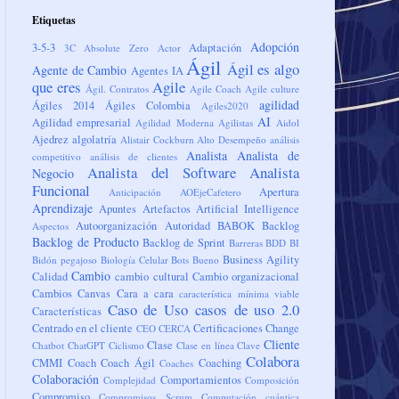
Etiquetas
Adopción
3-5-3
Adaptación
3C
Absolute Zero
Actor
Ágil
Ágil es algo
Agente de Cambio
Agentes IA
que eres
Agile
Ágil. Contratos
Agile Coach
Agile culture
agilidad
Ágiles 2014
Ágiles Colombia
Agiles2020
AI
Agilidad empresarial
Agilidad Moderna
Agilistas
Aidol
Ajedrez
algolatría
Alistair Cockburn
Alto Desempeño
análisis
Analista
Analista de
competitivo
análisis de clientes
Analista del Software
Analista
Negocio
Funcional
Apertura
Anticipación
AOEjeCafetero
Aprendizaje
Apuntes
Artefactos
Artificial Intelligence
Autoorganización
Autoridad
BABOK
Backlog
Aspectos
Backlog de Producto
Backlog de Sprint
Barreras
BDD
BI
Business Agility
Bidón pegajoso
Biología Celular
Bots
Bueno
Cambio
Calidad
cambio cultural
Cambio organizacional
Cambios
Canvas
Cara a cara
característica mínima viable
Caso de Uso
casos de uso 2.0
Características
Centrado en el cliente
Certificaciones
Change
CEO
CERCA
Cliente
Clase
Chatbot
ChatGPT
Ciclismo
Clase en línea
Clave
Colabora
CMMI
Coach
Coach Ágil
Coaching
Coaches
Colaboración
Comportamientos
Complejidad
Composición
Compromiso
Compromisos Scrum
Computación cuántica