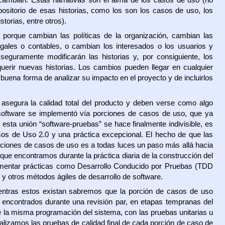
ositorio de esas historias, como los son los casos de uso, los
storias, entre otros).
 porque cambian las políticas de la organización, cambian las
gales o contables, o cambian los interesados o los usuarios y
eguramente modificarán las historias y, por consiguiente, los
uerir nuevas historias. Los cambios pueden llegar en cualquier
uena forma de analizar su impacto en el proyecto y de incluirlos
 asegura la calidad total del producto y deben verse como algo
l software se implementó vía porciones de casos de uso, que ya
 esta unión “software-pruebas” se hace finalmente indivisible, es
s de Uso 2.0 y una práctica excepcional. El hecho de que las
orciones de casos de uso es a todas luces un paso más allá hacia
que encontramos durante la práctica diaria de la construcción del
lementar prácticas como Desarrollo Conducido por Pruebas (TDD
) y otros métodos ágiles de desarrollo de software.
ntras estos existan sabremos que la porción de casos de uso
r encontrados durante una revisión par, en etapas tempranas del
nte la misma programación del sistema, con las pruebas unitarias u
ealizamos las pruebas de calidad final de cada porción de caso de