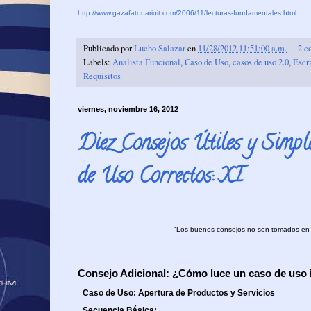
http://www.gazafatonarioit.com/2006/11/lecturas-fundamentales.html
Publicado por
Lucho Salazar
en
11/28/2012 11:51:00 a.m.
2 c
Labels:
Analista Funcional
,
Caso de Uso
,
casos de uso 2.0
,
Escri
Requisitos
viernes, noviembre 16, 2012
Diez Consejos Útiles y Simpl
de Uso Correctos: XI
"Los buenos consejos no son tomados en c
Consejo Adicional: ¿Cómo luce un caso de uso 
Caso de Uso: Apertura de Productos y Servicios
Secuencia Básica: