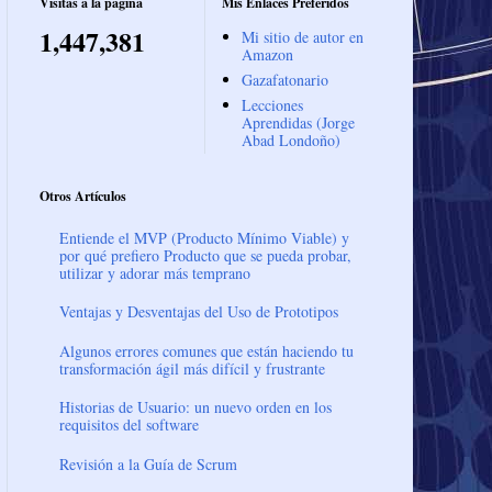
Visitas a la página
Mis Enlaces Preferidos
1,447,381
Mi sitio de autor en
Amazon
Gazafatonario
Lecciones
Aprendidas (Jorge
Abad Londoño)
Otros Artículos
Entiende el MVP (Producto Mínimo Viable) y
por qué prefiero Producto que se pueda probar,
utilizar y adorar más temprano
Ventajas y Desventajas del Uso de Prototipos
Algunos errores comunes que están haciendo tu
transformación ágil más difícil y frustrante
Historias de Usuario: un nuevo orden en los
requisitos del software
Revisión a la Guía de Scrum