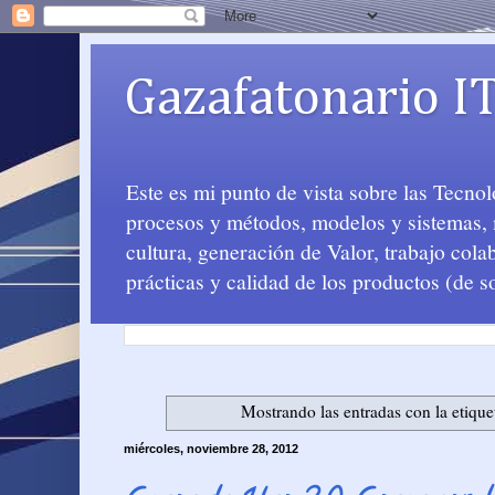
Gazafatonario I
Este es mi punto de vista sobre las Tecno
procesos y métodos, modelos y sistemas, m
cultura, generación de Valor, trabajo col
prácticas y calidad de los productos (de s
Mostrando las entradas con la etiqu
miércoles, noviembre 28, 2012