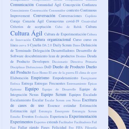
Comunicación
Comunidad Ágil
Concepción
Confianza
contexto
Continuous
Conocimiento
Construcción
Consumidor
Conversación
Improvement
Conversaciones
Copiloto
Coraje
Corazón Ágil
Coronavirus
covid-19
Creatividad
Criterios de aceptación
Cultura
Cubo de Rubik
Cultura Ágil
Cultura de Experimentación
Cultura
Cultura organizacional
Curso
curso en
de Innovación
línea
Cynefin
Daily Scrum
Definición
curva S
DA 2.0
Datos
de Terminado
Delegación
Desarrolladores
Desarrollo de
Software
descubrimiento lean de productos
Deuda
Destino
de Producto
Developers
Diccionario
Directiva Primaria
Dueño de Producto
Dueño
DoD
Disciplinas
Disfunciones
del Producto
Ecce Homo
El arte de la guerra
El clima de ayer
Empirismo
Elaboración
Empoderamiento
Energizante
Entrega
Entregas Frecuentes
Enfoca
Entrenamiento
Épicas
Equipo
Equipo de
Epítome
Equipo de Desarrollo
Equipo Scrum
Integración Nexus
Equipos
Escalado
Escritura
Escalamiento
Escalar
Escalar Scrum con Nexus
de casos de uso
Essence
estándar
Estimación
Estimación ágil
Estrategia Emergente
Estrategia Scrum
Experimentación
Eventos
Experiencia
Estudio
Evolución
Experimentos
extends
Expertos
Facilitador
Facilitadores
Fail
Fallar rápido
Fases
Felicidad
Fast
Feo
FIFA
Filosofía