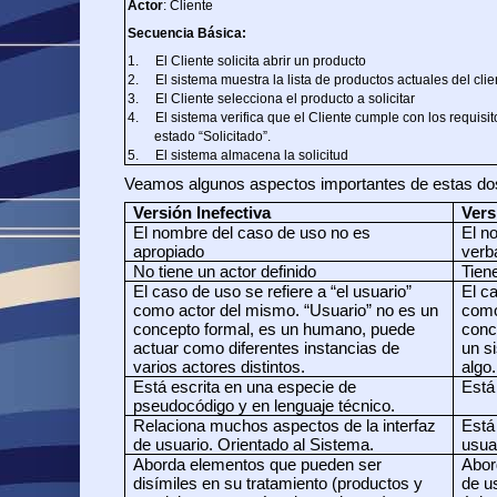
Actor
: Cliente
Secuencia Básica:
1.
El Cliente solicita abrir un producto
2.
El sistema muestra la lista de productos actuales del cli
3.
El Cliente selecciona el producto a solicitar
4.
El sistema verifica que el Cliente cumple con los requisit
estado “Solicitado”.
5.
El sistema almacena la solicitud
Veamos algunos aspectos importantes de estas do
Versión Inefectiva
Vers
El nombre del caso de uso no es
El n
apropiado
verb
No tiene un actor definido
Tiene
El caso de uso se refiere a “el usuario”
El ca
como actor del mismo. “Usuario” no es un
como
concepto formal, es un humano, puede
conc
actuar como diferentes instancias de
un s
varios actores distintos.
algo.
Está escrita en una especie de
Está
pseudocódigo y en lenguaje técnico.
Relaciona muchos aspectos de la interfaz
Está
de usuario. Orientado al Sistema.
usua
Aborda elementos que pueden ser
Abor
disímiles en su tratamiento (productos y
de u