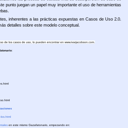
este punto juegan un papel muy importante el uso de herramientas
ebas.
es, inherentes a las prácticas expuestas en Casos de Uso 2.0.
 más detalles sobre este modelo conceptual.
 uso de los casos de uso, lo pueden encontrar en www.ivarjacobson.com.
atonario
:
es.html
uso.html
izaciones
-los.html
ntales
en este mismo Gazafatonario, empezando en: