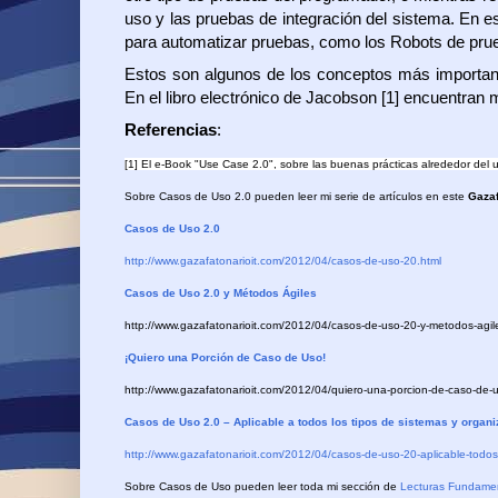
uso y las pruebas de integración del sistema. En 
para automatizar pruebas, como los Robots de pru
Estos son algunos de los conceptos más important
En el libro electrónico de Jacobson [1] encuentran
Referencias
:
[1] El e-Book "Use Case 2.0", sobre las buenas prácticas alrededor del
Sobre Casos de Uso 2.0 pueden leer mi serie de artículos en este
Gazaf
Casos de Uso 2.0
http://www.gazafatonarioit.com/2012/04/casos-de-uso-20.html
Casos de Uso 2.0 y Métodos Ágiles
http://www.gazafatonarioit.com/2012/04/casos-de-uso-20-y-metodos-agil
¡Quiero una Porción de Caso de Uso!
http://www.gazafatonarioit.com/2012/04/quiero-una-porcion-de-caso-de-
Casos de Uso 2.0 – Aplicable a todos los tipos de sistemas y organ
http://www.gazafatonarioit.com/2012/04/casos-de-uso-20-aplicable-todos
Sobre Casos de Uso pueden leer toda mi sección de
Lecturas Fundame