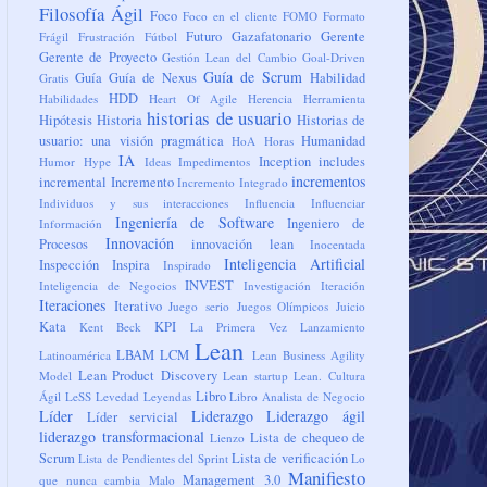
Filosofía Ágil
Foco
Foco en el cliente
FOMO
Formato
Futuro
Gazafatonario
Gerente
Frágil
Frustración
Fútbol
Gerente de Proyecto
Gestión Lean del Cambio
Goal-Driven
Guía de Scrum
Guía
Guía de Nexus
Habilidad
Gratis
HDD
Habilidades
Heart Of Agile
Herencia
Herramienta
historias de usuario
Hipótesis
Historia
Historias de
usuario: una visión pragmática
Humanidad
HoA
Horas
IA
Inception
includes
Humor
Hype
Ideas
Impedimentos
incrementos
incremental
Incremento
Incremento Integrado
Individuos y sus interacciones
Influencia
Influenciar
Ingeniería de Software
Ingeniero de
Información
Innovación
Procesos
innovación lean
Inocentada
Inteligencia Artificial
Inspección
Inspira
Inspirado
INVEST
Inteligencia de Negocios
Investigación
Iteración
Iteraciones
Iterativo
Juego serio
Juegos Olímpicos
Juicio
Kata
KPI
Kent Beck
La Primera Vez
Lanzamiento
Lean
LBAM
LCM
Latinoamérica
Lean Business Agility
Lean Product Discovery
Model
Lean startup
Lean. Cultura
Libro
Ágil
LeSS
Levedad
Leyendas
Libro Analista de Negocio
Líder
Liderazgo
Liderazgo ágil
Líder servicial
liderazgo transformacional
Lista de chequeo de
Lienzo
Scrum
Lista de verificación
Lista de Pendientes del Sprint
Lo
Manifiesto
Management 3.0
que nunca cambia
Malo