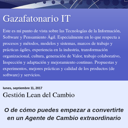
Gazafatonario IT
Este es mi punto de vista sobre las Tecnologías de la Información,
Software y Pensamiento Ágil. Especialmente en lo que respecta a
procesos y métodos, modelos y sistemas, marcos de trabajo y
prácticas ágiles, experiencia en la industria, transformación
organizacional, cultura, generación de Valor, trabajo colaborativo,
Inspección y adaptación y mejoramiento continuo. Propuestas y
experimentos, mejores prácticas y calidad de los productos (de
software) y servicios.
lunes, septiembre 11, 2017
Gestión Lean del Cambio
O de cómo puedes empezar a convertirte
en un Agente de Cambio extraordinario