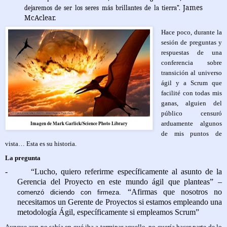
James
dejaremos de ser los seres más brillantes de la tierra”.
McAclear.
Hace poco, durante la
sesión de preguntas y
respuestas de una
conferencia sobre
transición al universo
ágil y a Scrum que
facilité con todas mis
ganas, alguien del
público censuró
arduamente algunos
Imagen de Mark Garlick/Science Photo Library
de mis puntos de
vista… Esta es su historia.
La pregunta
-
“Lucho, quiero referirme específicamente al asunto de la
Gerencia del Proyecto en este mundo ágil que planteas” –
“Afirmas que nosotros no
comenzó diciendo con firmeza.
necesitamos un Gerente de Proyectos si estamos empleando una
metodología Ágil, específicamente si empleamos Scrum”
Aunque aun no sabía en qué iba a terminar aquello, no quería hacer parte de lo