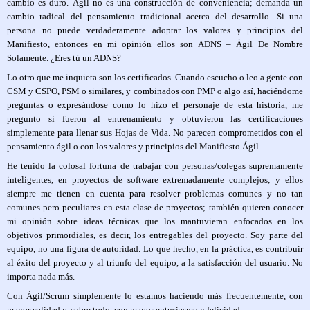
cambio es duro. Ágil no es una construcción de conveniencia; demanda un
cambio radical del pensamiento tradicional acerca del desarrollo. Si una
persona no puede verdaderamente adoptar los valores y principios del
Manifiesto, entonces en mi opinión ellos son ADNS – Ágil De Nombre
Solamente. ¿Eres tú un ADNS?
Lo otro que me inquieta son los certificados. Cuando escucho o leo a gente con
CSM y CSPO, PSM o similares, y combinados con PMP o algo así, haciéndome
preguntas o expresándose como lo hizo el personaje de esta historia, me
pregunto si fueron al entrenamiento y obtuvieron las certificaciones
simplemente para llenar sus Hojas de Vida. No parecen comprometidos con el
pensamiento ágil o con los valores y principios del Manifiesto Ágil.
He tenido la colosal fortuna de trabajar con personas/colegas supremamente
inteligentes, en proyectos de software extremadamente complejos; y ellos
siempre me tienen en cuenta para resolver problemas comunes y no tan
comunes pero peculiares en esta clase de proyectos; también quieren conocer
mi opinión sobre ideas técnicas que los mantuvieran enfocados en los
objetivos primordiales, es decir, los entregables del proyecto. Soy parte del
equipo, no una figura de autoridad. Lo que hecho, en la práctica, es contribuir
al éxito del proyecto y al triunfo del equipo, a la satisfacción del usuario. No
importa nada más.
Con Ágil/Scrum simplemente lo estamos haciendo más frecuentemente, con
mayor calidad y, sobre todo, con mayor entusiasmo y felicidad.