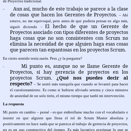
de Proyectos tradicional.
-
Aun así, mucho de este trabajo se parece a la clase
de cosas que hacen los Gerentes de Proyectos.
– Ahí
estuvo, no me equivoqué, pero antes de que pudiera pensar en algo más,
El hecho de que un Gerente de
siguió diciendo -
Proyectos asociado con tipos diferentes de proyectos
haga cosas que no son consistentes con Scrum no
elimina la necesidad de que alguien haga esas cosas
que parecen tan espantosas en los proyectos Scrum.
En cierto sentido tenía razón. Pero ¿y la pregunta?
Mi punto es, aunque no se llame Gerente de
-
Proyectos, sí hay gerencia de proyectos en los
proyectos Scrum.
¿Qué nos puedes decir al
respecto?
– Se sentó más tranquila que cuando se levantó para hacer
el cuestionamiento. Es como si hubiese aliviado setenta y cinco minutos
de ansiedad de un solo tirón, el mismo tiempo que tardó mi intervención.
La respuesta
Mi punto en cambio – pensé - es que embrollarse mucho con el vocabulario e
insistir en que alguien que llena el rol de Scrum Master absoluta y
positivamente no hace nada que se parezca al trabajo de gerencia de proyectos,
no es un uso constructivo del tiempo. Es más lucrativo averiguar lo que se