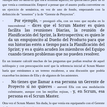
que venía a continuación. Empecé a pensar que el asunto podía convertirse en
un ejercicio de semántica, en vez de uno de fondo, empezando con la
definición de “nosotros” y la de “Gerente de Proyectos”.
-
Por ejemplo, –
prosiguió ella, con un tono que rayaba en lo
– dices que el Scrum Master es quien
trascendental
facilita las reuniones Diarias, la reunión de
Planificación del Sprint, la Retrospectiva; es quien le
da un empujoncito al Dueño del Producto para que
sus historias estén a tiempo para la Planificación del
Sprint; y es a quién acuden los miembros del Equipo
cuando tienen problemas que no pueden resolver.
En un instante calculé muchas de las preguntas que podían resultar de aquel
soliloquio y con preocupación noté que la referencia inicial al Scrum Master
haría que entráramos a un terreno escabroso, a una discusión que podría
exacerbar los ánimos de Ella y de algunos de los asistentes.
-
No tienes que llamar a esa persona un Gerente de
Proyecto si no quieres
– aseveró Ella con una modulación
y, en Scrum, esa
culminante, aunque con las mejillas rojizas, -
persona es el Scrum Master.
Otra vez el Scrum Master. Sin duda, lo que venía era equipararlo con el Gerente