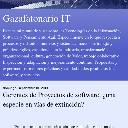
Gazafatonario IT
Este es mi punto de vista sobre las Tecnologías de la Información,
Software y Pensamiento Ágil. Especialmente en lo que respecta a
procesos y métodos, modelos y sistemas, marcos de trabajo y
prácticas ágiles, experiencia en la industria, transformación
organizacional, cultura, generación de Valor, trabajo colaborativo,
Inspección y adaptación y mejoramiento continuo. Propuestas y
experimentos, mejores prácticas y calidad de los productos (de
software) y servicios.
domingo, septiembre 01, 2013
Gerentes de Proyectos de software, ¿una
especie en vías de extinción?
“En los próximos treinta años, sin hacer ningún ruido, un día