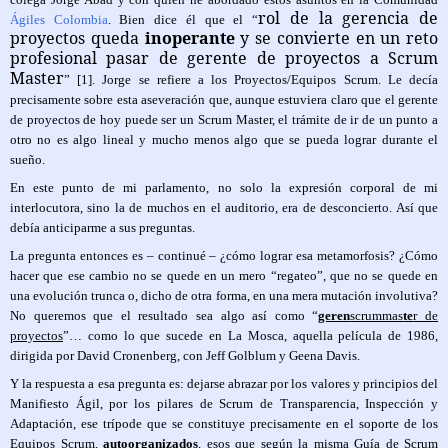
rol de la gerencia de
Ágiles Colombia
. Bien dice él que el “
proyectos queda
inoperante
y se convierte en un reto
profesional pasar de gerente de proyectos a Scrum
Master
” [1]. Jorge se refiere a los Proyectos/Equipos Scrum. Le decía
precisamente sobre esta aseveración que, aunque estuviera claro que el gerente
de proyectos de hoy puede ser un Scrum Master, el trámite de ir de un punto a
otro no es algo lineal y mucho menos algo que se pueda lograr durante el
sueño.
En este punto de mi parlamento, no solo la expresión corporal de mi
interlocutora, sino la de muchos en el auditorio, era de desconcierto. Así que
debía anticiparme a sus preguntas.
La pregunta entonces es – continué – ¿cómo lograr esa metamorfosis? ¿Cómo
hacer que ese cambio no se quede en un mero “regateo”, que no se quede en
una evolución trunca o, dicho de otra forma, en una mera mutación involutiva?
No queremos que el resultado sea algo así como “
geren
scrummas
te
r de
proyectos
”… como lo que sucede en La Mosca, aquella película de 1986,
dirigida por David Cronenberg, con Jeff Golblum y Geena Davis.
Y la respuesta a esa pregunta es: dejarse abrazar por los valores y principios del
Manifiesto Ágil
, por los pilares de Scrum de Transparencia, Inspección y
Adaptación, ese trípode que se constituye precisamente en el soporte de los
Equipos Scrum,
autoorganizados
, esos que según la misma Guía de Scrum