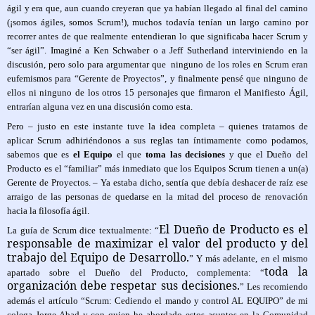
ágil y era que, aun cuando creyeran que ya habían llegado al final del camino
(¡somos ágiles, somos Scrum!), muchos todavía tenían un largo camino por
recorrer antes de que realmente entendieran lo que significaba hacer Scrum y
“ser ágil”. Imaginé a Ken Schwaber o a Jeff Sutherland interviniendo en la
discusión, pero solo para argumentar que ninguno de los roles en Scrum eran
eufemismos para “Gerente de Proyectos”, y finalmente pensé que ninguno de
ellos ni ninguno de los otros 15 personajes que firmaron el
Manifiesto Ágil
,
entrarían alguna vez en una discusión como esta.
Pero – justo en este instante tuve la idea completa – quienes tratamos de
aplicar Scrum adhiriéndonos a sus reglas tan íntimamente como podamos,
sabemos que es
el Equipo
el que
toma las decisiones
y que el Dueño del
Producto es el “familiar” más inmediato que los Equipos Scrum tienen a un(a)
Gerente de Proyectos. – Ya estaba dicho, sentía que debía deshacer de raíz ese
arraigo de las personas de quedarse en la mitad del proceso de renovación
hacia la filosofía ágil.
El Dueño de Producto es el
La guía de Scrum dice textualmente: “
responsable de maximizar el valor del producto y del
trabajo del Equipo de Desarrollo.
” Y más adelante, en el mismo
toda la
apartado sobre el Dueño del Producto, complementa: “
organización debe respetar sus decisiones.
” Les recomiendo
además el artículo “
Scrum: Cediendo el mando y control AL EQUIPO
” de mi
colega Jorge Abad y con quien he abordado estos asuntos en la Comunidad