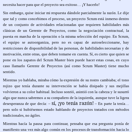
necesita hacer para que el proyecto sea exitoso… ¡Y hacerlo!
Sin embargo, quise iniciar mi respuesta dándole parcialmente la razón. Le dije
que tal y como concebimos el proceso, un proyecto Scrum está inmerso dentro
de un conjunto de actividades relacionadas que requieren habilidades más
clásicas de un Gerente de Proyectos, como la negociación contractual, la
puesta en marcha de la operación o la misma selección del equipo. En Scrum,
el equipo se autoorganiza, pero no es capaz de autoseleccionarse, hay
restricciones de disponibilidad de las personas, de habilidades necesarias y de
motivación, entre otras, que deben tomarse en cuenta. Sí, es cierto que quien se
pone en los zapatos del Scrum Master bien puede hacer estas cosas, en cuyo
caso llamarlo Gerente de Proyectos (así como Scrum Master) tiene mucho
sentido.
Mientras yo hablaba, miraba cómo la expresión de su rostro cambiaba; el tono
rojizo que tenía durante su intervención se había disipado y sus mejillas
volvieron a su color habitual. Incluso sonrió, asintió con la cabeza y le susurró
algo que nunca sabremos a su compañero de la izquierda, aunque tuve la ligera
sí, ¡yo tenía razón!
desesperanza de que decía: –
– En parte la tenía…
pero solo si hubiésemos estado hablando de proyectos tratados con métodos
tradicionales, no ágiles.
Mientras hacía la pausa para continuar, pensaba que esa pregunta ponía de
manifiesto una vez más algo común en los procesos de transformación hacia lo