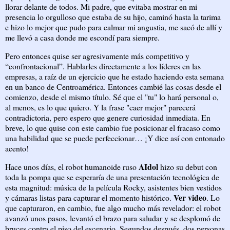
llorar delante de todos. Mi padre, que evitaba mostrar en mi
presencia lo orgulloso que estaba de su hijo, caminó hasta la tarima
e hizo lo mejor que pudo para calmar mi angustia, me sacó de allí y
me llevó a casa donde me escondí para siempre.
Pero entonces quise ser agresivamente más competitivo y
“confrontacional”. Hablarles directamente a los líderes en las
empresas, a raíz de un ejercicio que he estado haciendo esta semana
en un banco de Centroamérica. Entonces cambié las cosas desde el
comienzo, desde el mismo título. Sé que el "tu" lo hará personal o,
al menos, es lo que quiero. Y la frase "caer mejor" parecerá
contradictoria, pero espero que genere curiosidad inmediata. En
breve, lo que quise con este cambio fue posicionar el fracaso como
una habilidad que se puede perfeccionar… ¡Y dice así con entonado
acento!
AIdol
Hace unos días, el robot humanoide ruso
hizo su debut con
toda la pompa que se esperaría de una presentación tecnológica de
esta magnitud: música de la película Rocky, asistentes bien vestidos
Ver video
y cámaras listas para capturar el momento histórico.
. Lo
que capturaron, en cambio, fue algo mucho más revelador: el robot
avanzó unos pasos, levantó el brazo para saludar y se desplomó de
bruces contra el piso del escenario. Segundos después, dos personas