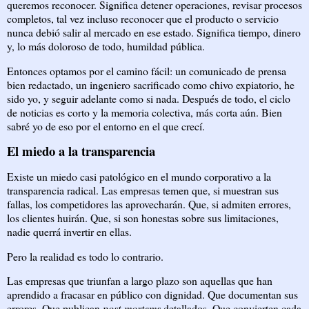
queremos reconocer. Significa detener operaciones, revisar procesos
completos, tal vez incluso reconocer que el producto o servicio
nunca debió salir al mercado en ese estado. Significa tiempo, dinero
y, lo más doloroso de todo, humildad pública.
Entonces optamos por el camino fácil: un comunicado de prensa
bien redactado, un ingeniero sacrificado como chivo expiatorio, he
sido yo, y seguir adelante como si nada. Después de todo, el ciclo
de noticias es corto y la memoria colectiva, más corta aún. Bien
sabré yo de eso por el entorno en el que crecí.
El miedo a la transparencia
Existe un miedo casi patológico en el mundo corporativo a la
transparencia radical. Las empresas temen que, si muestran sus
fallas, los competidores las aprovecharán. Que, si admiten errores,
los clientes huirán. Que, si son honestas sobre sus limitaciones,
nadie querrá invertir en ellas.
Pero la realidad es todo lo contrario.
Las empresas que triunfan a largo plazo son aquellas que han
aprendido a fracasar en público con dignidad. Que documentan sus
errores. Que publican
post-mortems
detallados. Que convierten cada