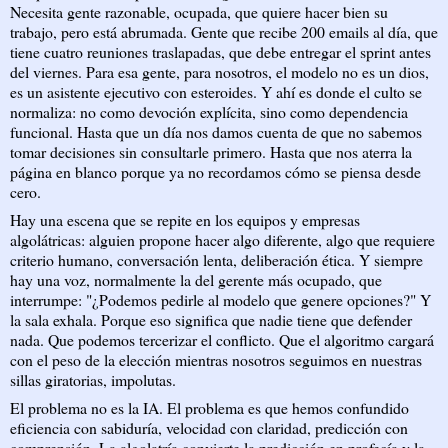
Necesita gente razonable, ocupada, que quiere hacer bien su
trabajo, pero está abrumada. Gente que recibe 200 emails al día, que
tiene cuatro reuniones traslapadas, que debe entregar el sprint antes
del viernes. Para esa gente, para nosotros, el modelo no es un dios,
es un asistente ejecutivo con esteroides. Y ahí es donde el culto se
normaliza: no como devoción explícita, sino como dependencia
funcional. Hasta que un día nos damos cuenta de que no sabemos
tomar decisiones sin consultarle primero. Hasta que nos aterra la
página en blanco porque ya no recordamos cómo se piensa desde
cero.
Hay una escena que se repite en los equipos y empresas
algolátricas: alguien propone hacer algo diferente, algo que requiere
criterio humano, conversación lenta, deliberación ética. Y siempre
hay una voz, normalmente la del gerente más ocupado, que
interrumpe: "¿Podemos pedirle al modelo que genere opciones?" Y
la sala exhala. Porque eso significa que nadie tiene que defender
nada. Que podemos tercerizar el conflicto. Que el algoritmo cargará
con el peso de la elección mientras nosotros seguimos en nuestras
sillas giratorias, impolutas.
El problema no es la IA. El problema es que hemos confundido
eficiencia con sabiduría, velocidad con claridad, predicción con
comprensión. La algolatría convierte la predicción en profecía y la