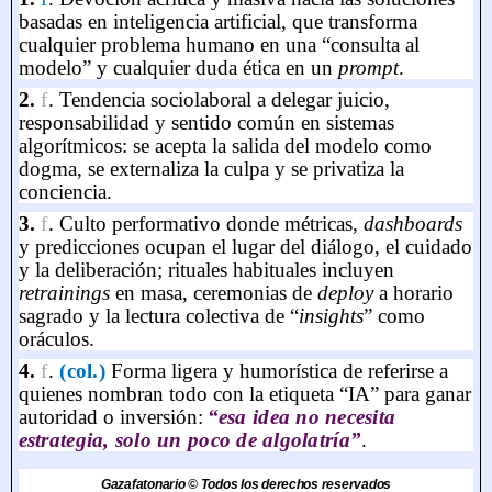
basadas en inteligencia artificial, que transforma
cualquier problema humano en una “consulta al
modelo” y cualquier duda ética en un
prompt
.
2.
f
.
Tendencia sociolaboral a delegar juicio,
responsabilidad y sentido común en sistemas
algorítmicos: se acepta la salida del modelo como
dogma, se externaliza la culpa y se privatiza la
conciencia
.
3.
f
.
Culto performativo donde métricas,
dashboards
y predicciones ocupan el lugar del diálogo, el cuidado
y la deliberación; rituales habituales incluyen
retrainings
en masa, ceremonias de
deploy
a horario
sagrado y la lectura colectiva de “
insights
” como
oráculos
.
4.
f
.
(col.)
Forma ligera y humorística de referirse a
quienes nombran todo con la etiqueta “IA” para ganar
autoridad o inversión:
“esa idea no necesita
estrategia, solo un poco de algolatría”
.
Gazafatonario © Todos los derechos reservados