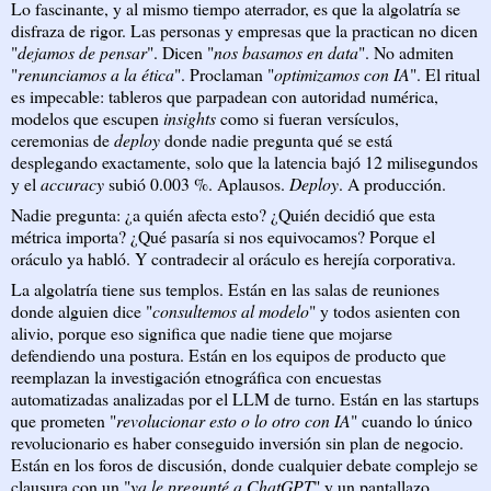
Lo fascinante, y al mismo tiempo aterrador, es que la algolatría se
disfraza de rigor. Las personas y empresas que la practican no dicen
"
dejamos de pensar
". Dicen "
nos basamos en data
". No admiten
"
renunciamos a la ética
". Proclaman "
optimizamos con IA
". El ritual
es impecable: tableros que parpadean con autoridad numérica,
modelos que escupen
insights
como si fueran versículos,
ceremonias de
deploy
donde nadie pregunta qué se está
desplegando exactamente, solo que la latencia bajó 12 milisegundos
y el
accuracy
subió 0.003 %. Aplausos.
Deploy
. A producción.
Nadie pregunta: ¿a quién afecta esto? ¿Quién decidió que esta
métrica importa? ¿Qué pasaría si nos equivocamos? Porque el
oráculo ya habló. Y contradecir al oráculo es herejía corporativa.
La algolatría tiene sus templos. Están en las salas de reuniones
donde alguien dice "
consultemos al modelo
" y todos asienten con
alivio, porque eso significa que nadie tiene que mojarse
defendiendo una postura. Están en los equipos de producto que
reemplazan la investigación etnográfica con encuestas
automatizadas analizadas por el LLM de turno. Están en las startups
que prometen "
revolucionar esto o lo otro con IA
" cuando lo único
revolucionario es haber conseguido inversión sin plan de negocio.
Están en los foros de discusión, donde cualquier debate complejo se
clausura con un "
ya le pregunté a ChatGPT
" y un pantallazo