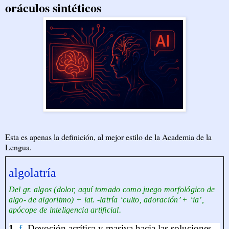
oráculos sintéticos
Esta es apenas la definición, al mejor estilo de la Academia de la
Lengua.
algolatría
Del gr. algos (dolor, aquí tomado como juego morfológico de
algo- de algoritmo) + lat. -latría ‘culto, adoración’ + ‘ia’,
apócope de inteligencia artificial.
1.
f
.
Devoción acrítica y masiva hacia las soluciones