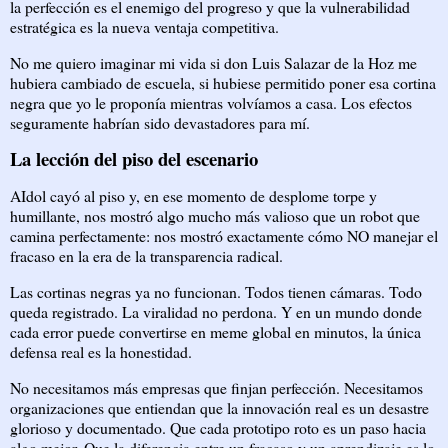
la perfección es el enemigo del progreso y que la vulnerabilidad
estratégica es la nueva ventaja competitiva.
No me quiero imaginar mi vida si don Luis Salazar de la Hoz me
hubiera cambiado de escuela, si hubiese permitido poner esa cortina
negra que yo le proponía mientras volvíamos a casa. Los efectos
seguramente habrían sido devastadores para mí.
La lección del piso del escenario
AIdol cayó al piso y, en ese momento de desplome torpe y
humillante, nos mostró algo mucho más valioso que un robot que
camina perfectamente: nos mostró exactamente cómo NO manejar el
fracaso en la era de la transparencia radical.
Las cortinas negras ya no funcionan. Todos tienen cámaras. Todo
queda registrado. La viralidad no perdona. Y en un mundo donde
cada error puede convertirse en meme global en minutos, la única
defensa real es la honestidad.
No necesitamos más empresas que finjan perfección. Necesitamos
organizaciones que entiendan que la innovación real es un desastre
glorioso y documentado. Que cada prototipo roto es un paso hacia
algo mejor. Que la diferencia entre un fracaso y un aprendizaje es lo