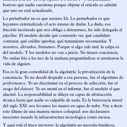
borroso que nadie cuestiona porque objetar al oráculo es admitir
que uno no está actualizado.
Lo perturbador no es que usemos IA. Lo perturbador es que
hayamos externalizado el acto mismo de dudar. La duda, esa
fricción incómoda que nos obliga a detenernos, ha sido delegada al
pipeline
. El modelo decide qué contenido ver, qué candidato
contratar, qué crédito aprobar, qué tratamiento recomendar. Y
nosotros, aliviados, firmamos. Porque si algo sale mal, la culpa es
del modelo. Y los modelos no van a juicio. No tienen conciencia.
No sudan frío a las tres de la mañana preguntándose si arruinaron la
vida de alguien.
Esa es la gran comodidad de la algolatría: la privatización de la
conciencia. Yo no decidí despedir a esa persona, fue el algoritmo de
performance
. Yo no discriminé en el proceso de selección, fue el
sesgo del
dataset
. Yo no mentí en el informe, fue el modelo el que
alucinó. La responsabilidad se diluye en capas de abstracción
técnica hasta que nadie es culpable de nada. Es la burocracia moral
del siglo XXI: nos lavamos las manos en agua de nube. Voy a decir
esto último de una manera menos coloquial: nos declaramos
inocentes usando la infraestructura tecnológica como excusa.
Y aquí está el truco perverso: la algolatría no necesita fanáticos.