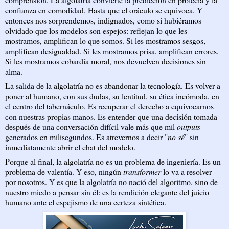
confianza en comodidad. Hasta que el oráculo se equivoca. Y
entonces nos sorprendemos, indignados, como si hubiéramos
olvidado que los modelos son espejos: reflejan lo que les
mostramos, amplifican lo que somos. Si les mostramos sesgos,
amplifican desigualdad. Si les mostramos prisa, amplifican errores.
Si les mostramos cobardía moral, nos devuelven decisiones sin
alma.
La salida de la algolatría no es abandonar la tecnología. Es volver a
poner al humano, con sus dudas, su lentitud, su ética incómoda, en
el centro del tabernáculo. Es recuperar el derecho a equivocarnos
con nuestras propias manos. Es entender que una decisión tomada
después de una conversación difícil vale más que mil
outputs
generados en milisegundos. Es atrevernos a decir "
no sé
" sin
inmediatamente abrir el chat del modelo.
Porque al final, la algolatría no es un problema de ingeniería. Es un
problema de valentía. Y eso, ningún
transformer
lo va a resolver
por nosotros. Y es que la algolatría no nació del algoritmo, sino de
nuestro miedo a pensar sin él: es la rendición elegante del juicio
humano ante el espejismo de una certeza sintética.