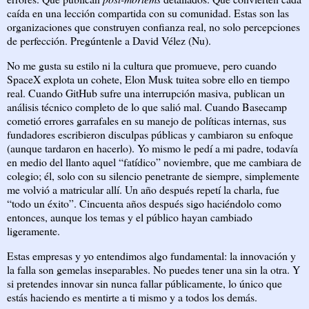
caída en una lección compartida con su comunidad. Estas son las
organizaciones que construyen confianza real, no solo percepciones
de perfección. Pregúntenle a David Vélez (Nu).
No me gusta su estilo ni la cultura que promueve, pero cuando
SpaceX explota un cohete, Elon Musk tuitea sobre ello en tiempo
real. Cuando GitHub sufre una interrupción masiva, publican un
análisis técnico completo de lo que salió mal. Cuando Basecamp
cometió errores garrafales en su manejo de políticas internas, sus
fundadores escribieron disculpas públicas y cambiaron su enfoque
(aunque tardaron en hacerlo). Yo mismo le pedí a mi padre, todavía
en medio del llanto aquel “fatídico” noviembre, que me cambiara de
colegio; él, solo con su silencio penetrante de siempre, simplemente
me volvió a matricular allí. Un año después repetí la charla, fue
“todo un éxito”. Cincuenta años después sigo haciéndolo como
entonces, aunque los temas y el público hayan cambiado
ligeramente.
Estas empresas y yo entendimos algo fundamental: la innovación y
la falla son gemelas inseparables. No puedes tener una sin la otra. Y
si pretendes innovar sin nunca fallar públicamente, lo único que
estás haciendo es mentirte a ti mismo y a todos los demás.