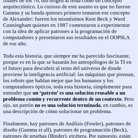
finales de los 70, dio origen al tema como un concepto
arquitectónico. Lo curioso de este asunto es que no fueron
Gamma y su banda quienes primero tomaron ese concepto
de Alexander: fueron los mismísimos Kent Beck y Ward
Cunningham quienes en 1987 comenzaron a experimentar
con la idea de aplicar patrones a la programación de
computadores y presentaron sus resultados en el OOPSLA
de ese año.
Toda esta historia, que siempre me ha parecido fascinante,
porque es en la que se basarán los antropólogos de la TI en
el futuro para descubrir al resto del universo de donde
proviene la inteligencia artificial: las máquinas que piensan,
los robots que hablan mejor que los humanos y los
computadores ópticos, toda esta historia, simplemente para
entender que
un ‘patrón’ es una solución reusable a un
problema común y recurrente dentro de un contexto
. Pero
ojo, un patrón
no es una solución terminada
, en cambio, es
una descripción de cómo solucionar un problema.
Finalmente, hay patrones de Análisis (Fowler), patrones de
diseño (Gamma et all), patrones de programación (Beck),
patrones de pruebas (Binder), etcétera. Por supuesto, están