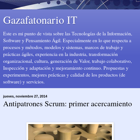
Gazafatonario IT
Este es mi punto de vista sobre las Tecnologías de la Información,
Software y Pensamiento Ágil. Especialmente en lo que respecta a
procesos y métodos, modelos y sistemas, marcos de trabajo y
prácticas ágiles, experiencia en la industria, transformación
organizacional, cultura, generación de Valor, trabajo colaborativo,
Inspección y adaptación y mejoramiento continuo. Propuestas y
experimentos, mejores prácticas y calidad de los productos (de
software) y servicios.
jueves, noviembre 27, 2014
Antipatrones Scrum: primer acercamiento