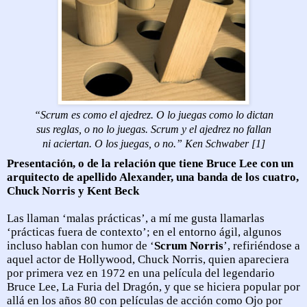
“Scrum es como el ajedrez. O lo juegas como lo dictan
sus reglas, o no lo juegas. Scrum y el ajedrez no fallan
ni aciertan. O los juegas, o no.” Ken Schwaber [1]
Presentación, o de la relación que tiene Bruce Lee con un
arquitecto de apellido Alexander, una banda de los cuatro,
Chuck Norris y Kent Beck
Las llaman ‘malas prácticas’, a mí me gusta llamarlas
‘prácticas fuera de contexto’; en el entorno ágil, algunos
incluso hablan con humor de ‘
Scrum Norris
’, refiriéndose a
aquel actor de Hollywood, Chuck Norris, quien apareciera
por primera vez en 1972 en una película del legendario
Bruce Lee, La Furia del Dragón, y que se hiciera popular por
allá en los años 80 con películas de acción como Ojo por