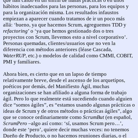
que han caído en un sinfín de malas prácticas o en unos
hábitos inadecuados para las personas, para los equipos y
para la organización misma. Los resultados infaustos
empiezan a aparecer cuando tratamos de ir un poco más
allá: ‘bueno, ya que hacemos Scrum, agreguemos TDD y
refactoring
’ o ‘ya que hemos gestionado dos o tres
proyectos con Scrum, llevemos esto a nivel corporativo’.
Personas quemadas, clientes/usuarios que no ven la
diferencia con métodos anteriores (léase Cascada,
WaterRUP
, etc.) o modelos de calidad como CMMI, COBIT,
PMI y familiares.
Ahora bien, es cierto que en un lapso de tiempo
relativamente breve, desde el ascenso de los arquetipos,
poéticos por demás, del Manifiesto Ágil, muchas
organizaciones se han afiliado a alguna forma de trabajo
ágil. Pero lo que realmente está sucediendo cuando alguien
dice “somos ágiles”, es “estamos usando algunas prácticas o
ideas de Scrum y de otros métodos o prácticas ágiles”, algo
que se conoce ordinariamente como
ScrumBut
(en español,
ScrumPero
–algo así como: ‘sí, usamos Scrum pero…’,
donde este ‘pero’, quiere decir muchas veces: no tenemos
Dueño de Producto, o no hacemos reuniones diarias, o el