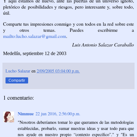
Y aquí estamos de nuevo, ante las puertas de un universo ignoto,
pletórico de posibilidades y riesgos, pero interesante y, sobre todo,
útil.
Comparte tus impresiones conmigo y con todos en la red sobre este
y otros temas. Puedes escribirme a
mailto:lucho.salazar@gmail.com
.
Luis Antonio Salazar Caraballo
Medellín, septiembre 12 de 2003
Lucho Salazar
en
2/09/2005 03:04:00 p.m.
Compartir
1 comentario:
Nimmue
22 jun 2016, 2:56:00 p.m.
"Nosotros deberíamos tomar lo que queramos de las metodologías
establecidas, probarlo, sumar nuestras ideas y usar todo para que
nos ayude en nuestro propio “contexto específico”." y "Es un