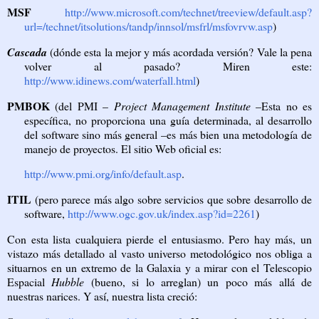
MSF
http://www.microsoft.com/technet/treeview/default.asp?
url=/technet/itsolutions/tandp/innsol/msfrl/msfovrvw.asp
)
Cascada
(dónde esta la mejor y más acordada versión? Vale la pena
volver al pasado? Miren este:
http://www.idinews.com/waterfall.html
)
PMBOK
(del PMI –
Project Management Institute
–Esta no es
específica, no proporciona una guía determinada, al desarrollo
del software sino más general –es más bien una metodología de
manejo de proyectos. El sitio Web oficial es:
http://www.pmi.org/info/default.asp
.
ITIL
(pero parece más algo sobre servicios que sobre desarrollo de
software,
http://www.ogc.gov.uk/index.asp?id=2261
)
Con esta lista cualquiera pierde el entusiasmo. Pero hay más, un
vistazo más detallado al vasto universo metodológico nos obliga a
situarnos en un extremo de la Galaxia y a mirar con el Telescopio
Espacial
Hubble
(bueno, si lo arreglan) un poco más allá de
nuestras narices. Y así, nuestra lista creció: