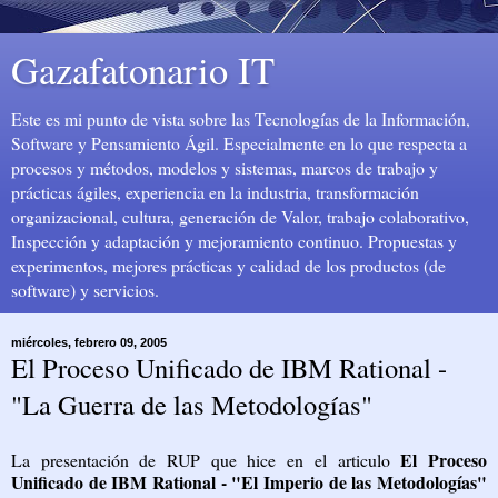
Gazafatonario IT
Este es mi punto de vista sobre las Tecnologías de la Información,
Software y Pensamiento Ágil. Especialmente en lo que respecta a
procesos y métodos, modelos y sistemas, marcos de trabajo y
prácticas ágiles, experiencia en la industria, transformación
organizacional, cultura, generación de Valor, trabajo colaborativo,
Inspección y adaptación y mejoramiento continuo. Propuestas y
experimentos, mejores prácticas y calidad de los productos (de
software) y servicios.
miércoles, febrero 09, 2005
El Proceso Unificado de IBM Rational -
"La Guerra de las Metodologías"
El Proceso
La presentación de RUP que hice en el articulo
Unificado de IBM Rational - "El Imperio de las Metodologías"