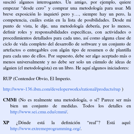
suscitó algunos interrogantes. Un amigo, por ejemplo, quiere
empezar “desde cero” y comprar una metodología para usar. Mi
breve exposición lo inquietó pero y…, siempre hay un pero, la
competencia, cuáles están en la lista de posibilidades. Desde mi
punto de vista, le dije, una metodología debería, por lo menos,
definir roles y responsabilidades específicas, con actividades o
procedimientos detallados para cada uno, así como alguna clase de
ciclo de vida completo del desarrollo de software y un conjunto de
artefactos o entregables con algún tipo de resumen o de plantilla
para cada uno de ellos. Por supuesto, debe ser algo aceptado más o
menos universalmente y no debe ser solo un cúmulo de ideas de
alguien (el metodologista) en un libro. He aquí algunos iniciadores:
RUP (Contendor Obvio, El Imperio.
http://www-136.ibm.com/developerworks/rational/products/rup
)
CMMi
(No es realmente una metodología, o sí? Parece ser más
bien un conjunto de medidas. Todos los detalles en
http://www.sei.cmu.edu/cmmi/
.
XP
¿Dónde está la definición “real”? Está aquí:
http://www.extremeprogramming.org/
.