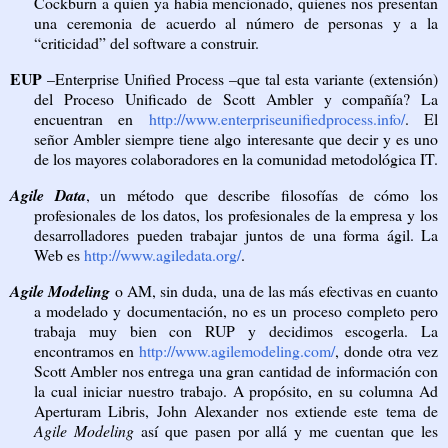
Cockburn a quien ya había mencionado, quienes nos presentan
una ceremonia de acuerdo al número de personas y a la
“criticidad” del software a construir.
EUP
–Enterprise Unified Process –que tal esta variante (extensión)
del Proceso Unificado de Scott Ambler y compañía? La
encuentran en
http://www.enterpriseunifiedprocess.info/
. El
señor Ambler siempre tiene algo interesante que decir y es uno
de los mayores colaboradores en la comunidad metodológica IT.
Agile Data
, un método que describe filosofías de cómo los
profesionales de los datos, los profesionales de la empresa y los
desarrolladores pueden trabajar juntos de una forma ágil. La
Web es
http://www.agiledata.org/
.
Agile Modeling
o AM, sin duda, una de las más efectivas en cuanto
a modelado y documentación, no es un proceso completo pero
trabaja muy bien con RUP y decidimos escogerla. La
encontramos en
http://www.agilemodeling.com/
, donde otra vez
Scott Ambler nos entrega una gran cantidad de información con
la cual iniciar nuestro trabajo. A propósito, en su columna Ad
Aperturam Libris, John Alexander nos extiende este tema de
Agile Modeling
así que pasen por allá y me cuentan que les