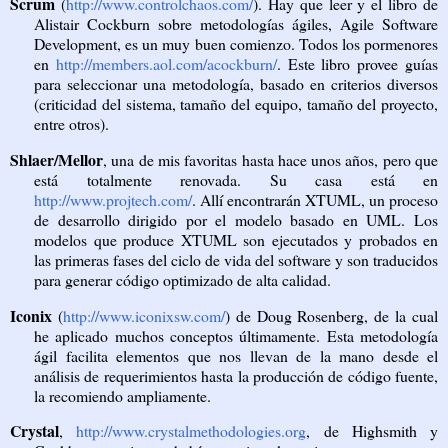
Scrum
(
http://www.controlchaos.com/
).
Hay que leer y el libro de
Alistair Cockburn sobre metodologías ágiles, Agile Software
Development, es un muy buen comienzo. Todos los pormenores
en
http://members.aol.com/acockburn/
. Este libro provee guías
para seleccionar una metodología, basado en criterios diversos
(criticidad del sistema, tamaño del equipo, tamaño del proyecto,
entre otros).
Shlaer/Mellor
, una de mis favoritas hasta hace unos años, pero que
está totalmente renovada. Su casa está en
http://www.projtech.com/
. Allí encontrarán XTUML, un proceso
de desarrollo dirigido por el modelo basado en UML. Los
modelos que produce XTUML son ejecutados y probados en
las primeras fases del ciclo de vida del software y son traducidos
para generar código optimizado de alta calidad.
Iconix
(
http://www.iconixsw.com/
) de Doug Rosenberg, de la cual
he aplicado muchos conceptos últimamente. Esta metodología
ágil facilita elementos que nos llevan de la mano desde el
análisis de requerimientos hasta la producción de código fuente,
la recomiendo ampliamente.
Crystal
,
http://www.crystalmethodologies.org
, de Highsmith y