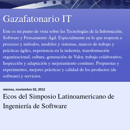
Gazafatonario IT
Este es mi punto de vista sobre las Tecnologías de la Información,
Software y Pensamiento Ágil. Especialmente en lo que respecta a
procesos y métodos, modelos y sistemas, marcos de trabajo y
prácticas ágiles, experiencia en la industria, transformación
organizacional, cultura, generación de Valor, trabajo colaborativo,
Inspección y adaptación y mejoramiento continuo. Propuestas y
experimentos, mejores prácticas y calidad de los productos (de
software) y servicios.
viernes, noviembre 02, 2012
Ecos del Simposio Latinoamericano de
Ingeniería de Software