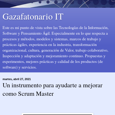
Gazafatonario IT
Este es mi punto de vista sobre las Tecnologías de la Información,
Software y Pensamiento Ágil. Especialmente en lo que respecta a
procesos y métodos, modelos y sistemas, marcos de trabajo y
prácticas ágiles, experiencia en la industria, transformación
organizacional, cultura, generación de Valor, trabajo colaborativo,
Inspección y adaptación y mejoramiento continuo. Propuestas y
experimentos, mejores prácticas y calidad de los productos (de
software) y servicios.
martes, abril 27, 2021
Un instrumento para ayudarte a mejorar
como Scrum Master