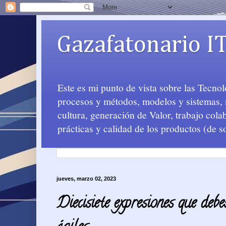
Gazafatonario I
Este es mi punto de vista sobre las Tecno
procesos y métodos, modelos y sistemas, m
cultura, generación de Valor, trabajo col
prácticas y calidad de los productos (de s
jueves, marzo 02, 2023
Diecisiete expresiones que debe