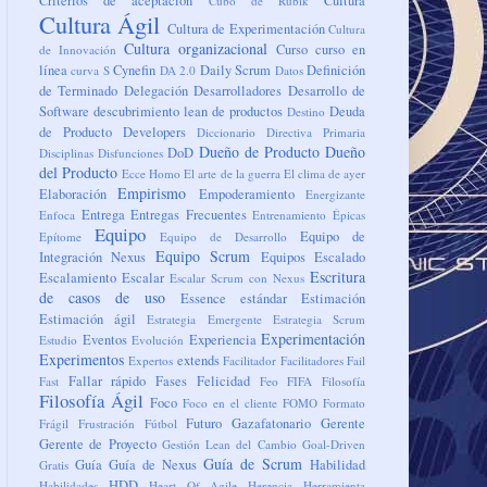
Criterios de aceptación
Cultura
Cubo de Rubik
Cultura Ágil
Cultura de Experimentación
Cultura
Cultura organizacional
Curso
curso en
de Innovación
línea
Cynefin
Daily Scrum
Definición
curva S
DA 2.0
Datos
de Terminado
Delegación
Desarrolladores
Desarrollo de
Software
descubrimiento lean de productos
Deuda
Destino
de Producto
Developers
Diccionario
Directiva Primaria
Dueño de Producto
Dueño
DoD
Disciplinas
Disfunciones
del Producto
Ecce Homo
El arte de la guerra
El clima de ayer
Empirismo
Elaboración
Empoderamiento
Energizante
Entrega
Entregas Frecuentes
Enfoca
Entrenamiento
Épicas
Equipo
Equipo de
Epítome
Equipo de Desarrollo
Equipo Scrum
Integración Nexus
Equipos
Escalado
Escritura
Escalamiento
Escalar
Escalar Scrum con Nexus
de casos de uso
Essence
estándar
Estimación
Estimación ágil
Estrategia Emergente
Estrategia Scrum
Experimentación
Eventos
Experiencia
Estudio
Evolución
Experimentos
extends
Expertos
Facilitador
Facilitadores
Fail
Fallar rápido
Fases
Felicidad
Fast
Feo
FIFA
Filosofía
Filosofía Ágil
Foco
Foco en el cliente
FOMO
Formato
Futuro
Gazafatonario
Gerente
Frágil
Frustración
Fútbol
Gerente de Proyecto
Gestión Lean del Cambio
Goal-Driven
Guía de Scrum
Guía
Guía de Nexus
Habilidad
Gratis
HDD
Habilidades
Heart Of Agile
Herencia
Herramienta