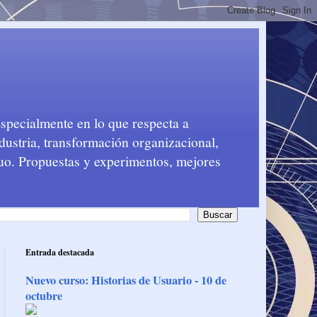
Especialmente en lo que respecta a
dustria, transformación organizacional,
nuo. Propuestas y experimentos, mejores
Entrada destacada
Nuevo curso: Historias de Usuario - 10 de
octubre