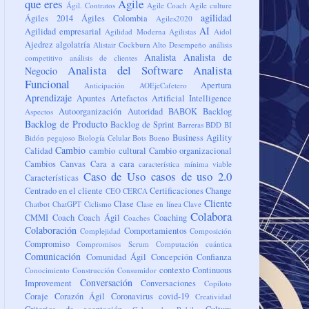
que eres
Agile
Ágil. Contratos
Agile Coach
Agile culture
agilidad
Ágiles 2014
Ágiles Colombia
Agiles2020
AI
Agilidad empresarial
Agilidad Moderna
Agilistas
Aidol
Ajedrez
algolatría
Alistair Cockburn
Alto Desempeño
análisis
Analista
Analista de
competitivo
análisis de clientes
Analista del Software
Analista
Negocio
Funcional
Apertura
Anticipación
AOEjeCafetero
Aprendizaje
Apuntes
Artefactos
Artificial Intelligence
Autoorganización
Autoridad
BABOK
Backlog
Aspectos
Backlog de Producto
Backlog de Sprint
Barreras
BDD
BI
Business Agility
Bidón pegajoso
Biología Celular
Bots
Bueno
Cambio
Calidad
cambio cultural
Cambio organizacional
Cambios
Canvas
Cara a cara
característica mínima viable
Caso de Uso
casos de uso 2.0
Características
Centrado en el cliente
Certificaciones
Change
CEO
CERCA
Cliente
Clase
Chatbot
ChatGPT
Ciclismo
Clase en línea
Clave
Colabora
CMMI
Coach
Coach Ágil
Coaching
Coaches
Colaboración
Comportamientos
Complejidad
Composición
Compromiso
Compromisos Scrum
Computación cuántica
Comunicación
Comunidad Ágil
Concepción
Confianza
contexto
Continuous
Conocimiento
Construcción
Consumidor
Conversación
Improvement
Conversaciones
Copiloto
Coraje
Corazón Ágil
Coronavirus
covid-19
Creatividad