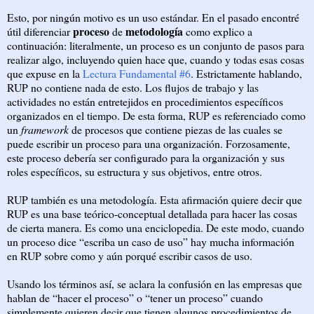
Esto, por ningún motivo es un uso estándar. En el pasado encontré
proceso
metodología
útil diferenciar
de
como explico a
continuación: literalmente, un proceso es un conjunto de pasos para
realizar algo, incluyendo quien hace que, cuando y todas esas cosas
que expuse en la
Lectura Fundamental #6
. Estrictamente hablando,
RUP no contiene nada de esto. Los flujos de trabajo y las
actividades no están entretejidos en procedimientos específicos
organizados en el tiempo. De esta forma, RUP es referenciado como
un
framework
de procesos que contiene piezas de las cuales se
puede escribir un proceso para una organización. Forzosamente,
este proceso debería ser configurado para la organización y sus
roles específicos, su estructura y sus objetivos, entre otros.
RUP también es una metodología. Esta afirmación quiere decir que
RUP es una base teórico-conceptual detallada para hacer las cosas
de cierta manera. Es como una enciclopedia. De este modo, cuando
un proceso dice “escriba un caso de uso” hay mucha información
en RUP sobre como y aún porqué escribir casos de uso.
Usando los términos así, se aclara la confusión en las empresas que
hablan de “hacer el proceso” o “tener un proceso” cuando
simplemente quieren decir que tienen algunos procedimientos de