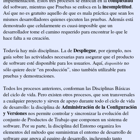
completitud
Implementación. Estos tres procesos se enfocan en la
incompletitud
del software, mientras que Pruebas se enfoca en la
.
Así que no es gratuito aquello de que es mala práctica que sean los
mismos desarrolladores quienes ejecuten las pruebas. Además está
demostrado que celularmente es cuasi-imposible que un
desarrollador tome el camino requerido para encontrar lo que le
hace falta a su creación.
Despliegue
Todavía hay más disciplinas. La de
, por ejemplo, nos
guía sobre las actividades necesarias para asegurar que el producto
de software esté disponible para los usuarios. Aquí,
no
disponible
sólo quiere decir “en producción”, sino también utilizable para
pruebas y demostraciones.
Todos los procesos anteriores, conforman las Disciplinas Básicas
del ciclo de vida. Pero existen otros procesos, que son transversales
a cualquier proyecto y sirven de apoyo durante todo el ciclo de vida
Administración de la Configuración
de desarrollo: la disciplina de
y Versiones
nos permite controlar y sincronizar la evolución del
conjunto de Productos de Trabajo que componen un sistema de
software. Por su parte, la disciplina del Entorno organiza los
elementos del método que suministran el entorno de desarrollo de
software que apoya al equipo de desarrollo, incluyendo tanto