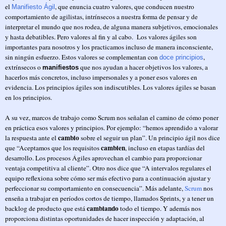
el
, que enuncia cuatro valores, que conducen nuestro
Manifiesto Ágil
comportamiento de agilistas, intrínsecos a nuestra forma de pensar y de
interpretar el mundo que nos rodea, de alguna manera subjetivos, emocionales
y hasta debatibles. Pero valores al fin y al cabo.
Los valores ágiles son
importantes para nosotros y los practicamos incluso de manera inconsciente,
sin ningún esfuerzo. Estos valores se complementan con
,
doce principios
extrínsecos o
que nos ayudan a hacer objetivos los valores, a
manifiestos
hacerlos más concretos, incluso impersonales y a poner esos valores en
evidencia. Los principios ágiles son indiscutibles. Los valores ágiles se basan
en los principios.
A su vez, marcos de trabajo como Scrum nos señalan el camino de cómo poner
en práctica esos valores y principios. Por ejemplo: “hemos aprendido a valorar
cambio
la respuesta ante el
sobre el seguir un plan”. Un principio ágil nos dice
cambien
que “Aceptamos que los requisitos
, incluso en etapas tardías del
desarrollo. Los procesos Ágiles aprovechan el cambio para proporcionar
ventaja competitiva al cliente”. Otro nos dice que “A intervalos regulares el
equipo reflexiona sobre cómo ser más efectivo para a continuación ajustar y
perfeccionar su comportamiento en consecuencia”. Más adelante,
Scrum
nos
enseña a trabajar en períodos cortos de tiempo, llamados Sprints, y a tener un
cambiando
backlog de producto que está
todo el tiempo. Y además nos
proporciona distintas oportunidades de hacer inspección y adaptación, al