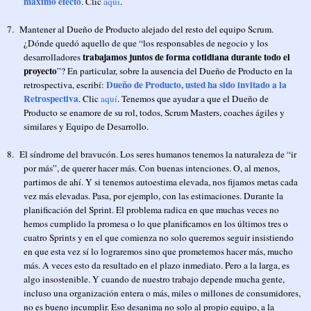
máximo efecto
. Clic
aquí
.
7.
Mantener al Dueño de Producto alejado del resto del equipo Scrum.
¿Dónde quedó aquello de que “los responsables de negocio y los
trabajamos juntos de forma cotidiana durante todo el
desarrolladores
proyecto
”? En particular, sobre la ausencia del Dueño de Producto en la
Dueño de Producto, usted ha sido invitado a la
retrospectiva, escribí:
Retrospectiva
. Clic
aquí
. Tenemos que ayudar a que el Dueño de
Producto se enamore de su rol, todos, Scrum Masters, coaches ágiles y
similares y Equipo de Desarrollo.
8.
El síndrome del bravucón. Los seres humanos tenemos la naturaleza de “ir
por más”, de querer hacer más. Con buenas intenciones. O, al menos,
partimos de ahí. Y si tenemos autoestima elevada, nos fijamos metas cada
vez más elevadas. Pasa, por ejemplo, con las estimaciones. Durante la
planificación del Sprint. El problema radica en que muchas veces no
hemos cumplido la promesa o lo que planificamos en los últimos tres o
cuatro Sprints y en el que comienza no solo queremos seguir insistiendo
en que esta vez sí lo lograremos sino que prometemos hacer más, mucho
más. A veces esto da resultado en el plazo inmediato. Pero a la larga, es
algo insostenible. Y cuando de nuestro trabajo depende mucha gente,
incluso una organización entera o más, miles o millones de consumidores,
no es bueno incumplir. Eso desanima no solo al propio equipo, a la