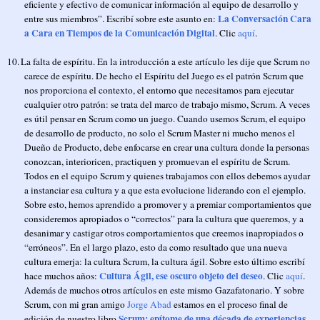
eficiente y efectivo de comunicar información al equipo de desarrollo y
La Conversación Cara
entre sus miembros”. Escribí sobre este asunto en:
a Cara en Tiempos de la Comunicación Digital
. Clic
aquí
.
10.
La falta de espíritu. En la introducción a este artículo les dije que Scrum no
carece de espíritu. De hecho el Espíritu del Juego es el patrón Scrum que
nos proporciona el contexto, el entorno que necesitamos para ejecutar
cualquier otro patrón: se trata del marco de trabajo mismo, Scrum. A veces
es útil pensar en Scrum como un juego. Cuando usemos Scrum, el equipo
de desarrollo de producto, no solo el Scrum Master ni mucho menos el
Dueño de Producto, debe enfocarse en crear una cultura donde la personas
conozcan, interioricen, practiquen y promuevan el espíritu de Scrum.
Todos en el equipo Scrum y quienes trabajamos con ellos debemos ayudar
a instanciar esa cultura y a que esta evolucione liderando con el ejemplo.
Sobre esto, hemos aprendido a promover y a premiar comportamientos que
consideremos apropiados o “correctos” para la cultura que queremos, y a
desanimar y castigar otros comportamientos que creemos inapropiados o
“erróneos”. En el largo plazo, esto da como resultado que una nueva
cultura emerja: la cultura Scrum, la cultura ágil. Sobre esto último escribí
Cultura Ágil, ese oscuro objeto del deseo
hace muchos años:
. Clic
aquí
.
Además de muchos otros artículos en este mismo Gazafatonario. Y sobre
Scrum, con mi gran amigo
Jorge Abad
estamos en el proceso final de
Scrum: epítome de una década de experiencias
edición de nuestro libro
,