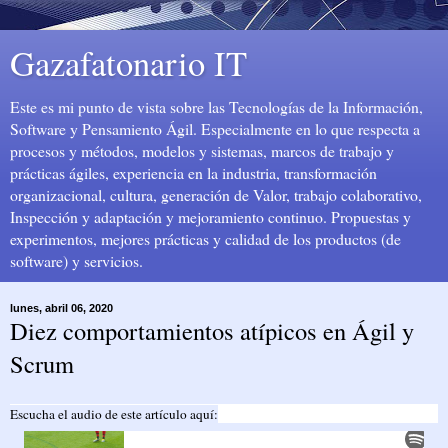
Gazafatonario IT
Este es mi punto de vista sobre las Tecnologías de la Información,
Software y Pensamiento Ágil. Especialmente en lo que respecta a
procesos y métodos, modelos y sistemas, marcos de trabajo y
prácticas ágiles, experiencia en la industria, transformación
organizacional, cultura, generación de Valor, trabajo colaborativo,
Inspección y adaptación y mejoramiento continuo. Propuestas y
experimentos, mejores prácticas y calidad de los productos (de
software) y servicios.
lunes, abril 06, 2020
Diez comportamientos atípicos en Ágil y
Scrum
Escucha el audio de este artículo aquí: