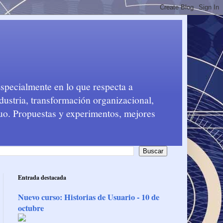
Especialmente en lo que respecta a
dustria, transformación organizacional,
nuo. Propuestas y experimentos, mejores
Entrada destacada
Nuevo curso: Historias de Usuario - 10 de
octubre