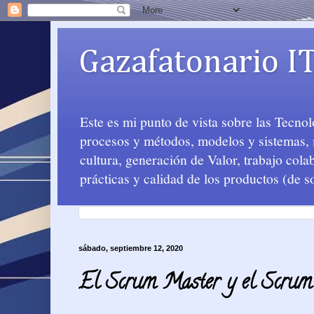
Gazafatonario I
Este es mi punto de vista sobre las Tecno
procesos y métodos, modelos y sistemas, m
cultura, generación de Valor, trabajo col
prácticas y calidad de los productos (de s
sábado, septiembre 12, 2020
El Scrum Master y el Scrum