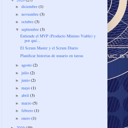
▼
diciembre
(1)
►
noviembre
(3)
►
octubre
(3)
►
septiembre
(3)
▼
Entiende el MVP (Producto Mínimo Viable) y
por qué...
El Scrum Master y el Scrum Diario
Planificar historias de usuario en tareas
agosto
(2)
►
julio
(2)
►
junio
(2)
►
mayo
(1)
►
abril
(3)
►
marzo
(5)
►
febrero
(1)
►
enero
(1)
►
2019
(10)
►