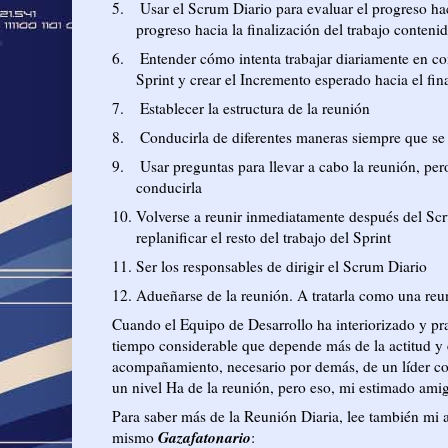
5.
Usar el Scrum Diario para evaluar el progreso hac
progreso hacia la finalización del trabajo contenid
6.
Entender cómo intenta trabajar diariamente en c
Sprint y crear el Incremento esperado hacia el fina
7.
Establecer la estructura de la reunión
8.
Conducirla de diferentes maneras siempre que se 
9.
Usar preguntas para llevar a cabo la reunión, per
conducirla
10.
Volverse a reunir inmediatamente después del Scru
replanificar el resto del trabajo del Sprint
11.
Ser los responsables de dirigir el Scrum Diario
12.
Adueñarse de la reunión. A tratarla como una reu
Cuando el Equipo de Desarrollo ha interiorizado y pr
tiempo considerable que depende más de la actitud y
acompañamiento, necesario por demás, de un líder co
un nivel Ha de la reunión, pero eso, mi estimado amig
Para saber más de la Reunión Diaria, lee también mi 
Gazafatonario
mismo
: