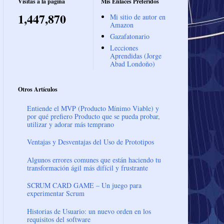
Visitas a la página
Mis Enlaces Preferidos
1,447,870
Mi sitio de autor en
Amazon
Gazafatonario
Lecciones
Aprendidas (Jorge
Abad Londoño)
Otros Artículos
Entiende el MVP (Producto Mínimo Viable) y
por qué prefiero Producto que se pueda probar,
utilizar y adorar más temprano
Ventajas y Desventajas del Uso de Prototipos
Algunos errores comunes que están haciendo tu
transformación ágil más difícil y frustrante
SCRUM CARD GAME – Un juego para
experimentar Scrum
Historias de Usuario: un nuevo orden en los
requisitos del software