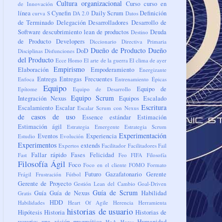
Cultura organizacional
Curso
curso en
de Innovación
línea
Cynefin
Daily Scrum
Definición
curva S
DA 2.0
Datos
de Terminado
Delegación
Desarrolladores
Desarrollo de
Software
descubrimiento lean de productos
Deuda
Destino
de Producto
Developers
Diccionario
Directiva Primaria
Dueño de Producto
Dueño
DoD
Disciplinas
Disfunciones
del Producto
Ecce Homo
El arte de la guerra
El clima de ayer
Empirismo
Elaboración
Empoderamiento
Energizante
Entrega
Entregas Frecuentes
Enfoca
Entrenamiento
Épicas
Equipo
Equipo de
Epítome
Equipo de Desarrollo
Equipo Scrum
Integración Nexus
Equipos
Escalado
Escritura
Escalamiento
Escalar
Escalar Scrum con Nexus
de casos de uso
Essence
estándar
Estimación
Estimación ágil
Estrategia Emergente
Estrategia Scrum
Experimentación
Eventos
Experiencia
Estudio
Evolución
Experimentos
extends
Expertos
Facilitador
Facilitadores
Fail
Fallar rápido
Fases
Felicidad
Fast
Feo
FIFA
Filosofía
Filosofía Ágil
Foco
Foco en el cliente
FOMO
Formato
Futuro
Gazafatonario
Gerente
Frágil
Frustración
Fútbol
Gerente de Proyecto
Gestión Lean del Cambio
Goal-Driven
Guía de Scrum
Guía
Guía de Nexus
Habilidad
Gratis
HDD
Habilidades
Heart Of Agile
Herencia
Herramienta
historias de usuario
Hipótesis
Historia
Historias de
usuario: una visión pragmática
Humanidad
HoA
Horas