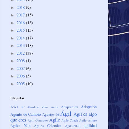
2018
(9)
►
2017
(15)
►
2016
(18)
►
2015
(15)
►
2014
(17)
►
2013
(18)
►
2012
(37)
►
2008
(1)
►
2007
(6)
►
2006
(5)
►
2005
(10)
►
Etiquetas
Adopción
3-5-3
Adaptación
3C
Absolute Zero
Actor
Ágil
Ágil es algo
Agente de Cambio
Agentes IA
que eres
Agile
Ágil. Contratos
Agile Coach
Agile culture
agilidad
Ágiles 2014
Ágiles Colombia
Agiles2020