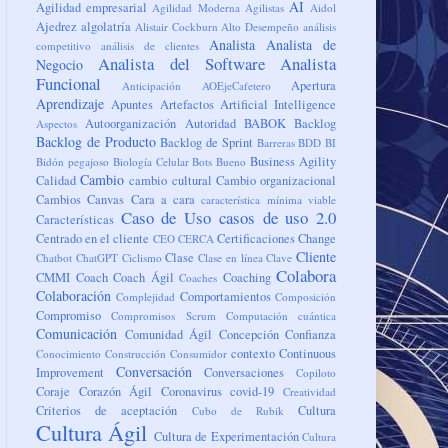
AI
Agilidad empresarial
Agilidad Moderna
Agilistas
Aidol
Ajedrez
algolatría
Alistair Cockburn
Alto Desempeño
análisis
Analista
Analista de
competitivo
análisis de clientes
Analista del Software
Analista
Negocio
Funcional
Apertura
Anticipación
AOEjeCafetero
Aprendizaje
Apuntes
Artefactos
Artificial Intelligence
Autoorganización
Autoridad
BABOK
Backlog
Aspectos
Backlog de Producto
Backlog de Sprint
Barreras
BDD
BI
Business Agility
Bidón pegajoso
Biología Celular
Bots
Bueno
Cambio
Calidad
cambio cultural
Cambio organizacional
Cambios
Canvas
Cara a cara
característica mínima viable
Caso de Uso
casos de uso 2.0
Características
Centrado en el cliente
Certificaciones
Change
CEO
CERCA
Cliente
Clase
Chatbot
ChatGPT
Ciclismo
Clase en línea
Clave
Colabora
CMMI
Coach
Coach Ágil
Coaching
Coaches
Colaboración
Comportamientos
Complejidad
Composición
Compromiso
Compromisos Scrum
Computación cuántica
Comunicación
Comunidad Ágil
Concepción
Confianza
contexto
Continuous
Conocimiento
Construcción
Consumidor
Conversación
Improvement
Conversaciones
Copiloto
Coraje
Corazón Ágil
Coronavirus
covid-19
Creatividad
Criterios de aceptación
Cultura
Cubo de Rubik
Cultura Ágil
Cultura de Experimentación
Cultura