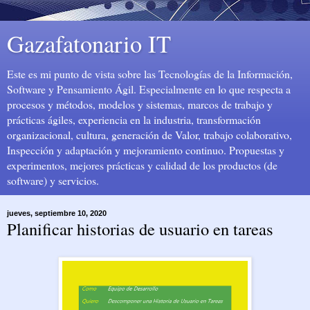
Gazafatonario IT
Este es mi punto de vista sobre las Tecnologías de la Información,
Software y Pensamiento Ágil. Especialmente en lo que respecta a
procesos y métodos, modelos y sistemas, marcos de trabajo y
prácticas ágiles, experiencia en la industria, transformación
organizacional, cultura, generación de Valor, trabajo colaborativo,
Inspección y adaptación y mejoramiento continuo. Propuestas y
experimentos, mejores prácticas y calidad de los productos (de
software) y servicios.
jueves, septiembre 10, 2020
Planificar historias de usuario en tareas