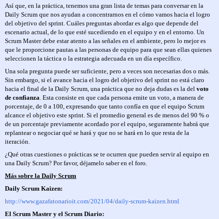
Así que, en la práctica, tenemos una gran lista de temas para conversar en la
Daily Scrum que nos ayudan a concentrarnos en el cómo vamos hacia el logro
del objetivo del sprint. Cuáles preguntas abordar es algo que depende del
escenario actual, de lo que esté sucediendo en el equipo y en el entorno. Un
Scrum Master debe estar atento a las señales en el ambiente, pero lo mejor es
que le proporcione pautas a las personas de equipo para que sean ellas quienes
seleccionen la táctica o la estrategia adecuada en un día específico.
Una sola pregunta puede ser suficiente, pero a veces son necesarias dos o más.
Sin embargo, si el avance hacia el logro del objetivo del sprint no está claro
hacia el final de la Daily Scrum, una práctica que no deja dudas es la del
voto
de confianza
. Esta consiste en que cada persona emite un voto, a manera de
porcentaje, de 0 a 100, expresando que tanto confía en que el equipo Scrum
alcance el objetivo este sprint. Si el promedio general es de menos del 90 % o
de un porcentaje previamente acordado por el equipo, seguramente habrá que
replantear o negociar qué se hará y que no se hará en lo que resta de la
iteración.
¿Qué otras cuestiones o prácticas se te ocurren que pueden servir al equipo en
una Daily Scrum? Por favor, déjamelo saber en el foro.
Más sobre la Daily Scrum
Daily Scrum Kaizen:
http://www.gazafatonarioit.com/2021/04/daily-scrum-kaizen.html
El Scrum Master y el Scrum Diario: