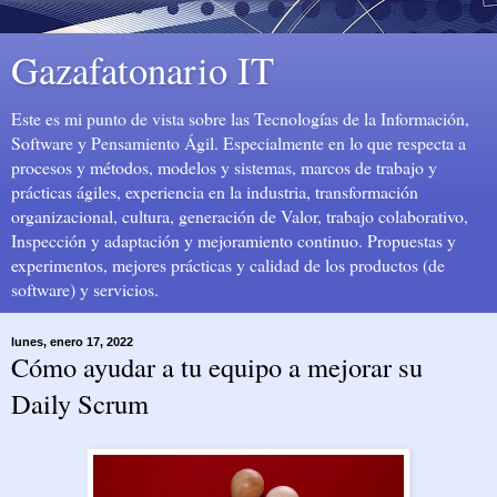
Gazafatonario IT
Este es mi punto de vista sobre las Tecnologías de la Información,
Software y Pensamiento Ágil. Especialmente en lo que respecta a
procesos y métodos, modelos y sistemas, marcos de trabajo y
prácticas ágiles, experiencia en la industria, transformación
organizacional, cultura, generación de Valor, trabajo colaborativo,
Inspección y adaptación y mejoramiento continuo. Propuestas y
experimentos, mejores prácticas y calidad de los productos (de
software) y servicios.
lunes, enero 17, 2022
Cómo ayudar a tu equipo a mejorar su
Daily Scrum