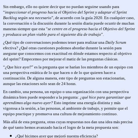
Sin embargo, ello no quiere decir que no puedan seguirse usando para
“
inspeccionar el progreso hacia el Objetivo del Sprint y adaptar el Sprint
Backlog según sea necesario
”, de acuerdo con la guía 2020. En cualquier caso,
la conversación o la discusión durante la sesión diaria puede ocurrir de muchas
maneras siempre que esta “
se centre en el progreso hacia el Objetivo del Sprint
y produzca un plan viable para el siguiente día de trabajo
”.
¿Qué tipo de conversaciones podemos tener para realizar una
Daily Scrum
efectiva? ¿Qué otras cuestiones podemos abordar durante la sesión para
asegurar que conocemos con exactitud en dónde estamos respecto al objetivo
del sprint? Empecemos por mejorar el matiz de las preguntas clásicas.
“¿Que hice ayer?” es la pregunta que se harían los miembros de un equipo con
una perspectiva estática de lo que hacen o de lo que quieren hacer a
continuación. De alguna manera, este tipo de preguntas son estacionarias,
aunque las estaciones solo sean de 24 horas.
En cambio, una persona, un equipo o una organización con una perspectiva
dinámica bien puede responder a la pregunta:
¿qué hice para garantizar que
aprendimos algo nuevo ayer?
Esto imprime una energía distinta y más
vigorosa a la sesión, a las personas, al ambiente de trabajo, y permite que el
equipo practique y promueva una cultura de mejoramiento continuo.
Más allá de esta pregunta, otras cuyas respuestas nos dan una idea más precisa
de qué tanto hemos avanzado hacía el logro de la meta propuesta son:
¿Qué hicimos ayer que mejoró nuestra eficiencia?