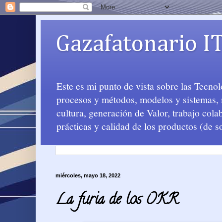
Gazafatonario I
Este es mi punto de vista sobre las Tecno
procesos y métodos, modelos y sistemas, m
cultura, generación de Valor, trabajo col
prácticas y calidad de los productos (de s
miércoles, mayo 18, 2022
La furia de los OKR