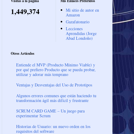
Visitas a la página
Mis Enlaces Preferidos
1,449,374
Mi sitio de autor en
Amazon
Gazafatonario
Lecciones
Aprendidas (Jorge
Abad Londoño)
Otros Artículos
Entiende el MVP (Producto Mínimo Viable) y
por qué prefiero Producto que se pueda probar,
utilizar y adorar más temprano
Ventajas y Desventajas del Uso de Prototipos
Algunos errores comunes que están haciendo tu
transformación ágil más difícil y frustrante
SCRUM CARD GAME – Un juego para
experimentar Scrum
Historias de Usuario: un nuevo orden en los
requisitos del software