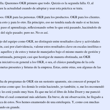
lla. Queremos OKR primero que todo. Quizás es la segunda falla. O, al
n la actualidad cuando de adoptar y usar esta práctica se trata.
os. OKR para las personas. OKR para los productos. OKR para los clientes.
sto y para lo otro. En principio, eso no tendría nada de malo si se hiciera
paso el aprendizaje, reflexionando sobre lo que está pasando, haciéndolo de
del siglo pasado; pero no. No es así.
bajo del equipo como OKR, no distinguir entre resultados clave y actividades
, casi por clarividencia, valorar estos resultados clave en escalas insólitas o
aquellos y de estos y tratar de manejarlos bajo el mismo manto de gestión y
ntinuada, perseguir, casi que hostigar de manera obstinada, un OKR
iniciativa en general a los OKR, o sea, el clásico paradigma de la cola
tas presentes y futuras de la empresa. Estas, entre otras, son algunas de las
cha de programas de OKR sin un sustento aparente, sin conocer el porqué lo
uestas como que: los demás lo están haciendo, yo también; o, me los recomendó
 les está yendo muy bien. Es que me leí el libro de John Doerr y me pareció
obre el cual comentaré más adelante. En breve, de mi observación, he llegado a
tica de estos. Nos hemos enamorado de una entelequia. Y, como con muchas
sando en grande.