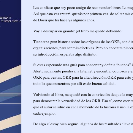
Les confieso que soy poco amigo de recomendar libros. La resp
Así que esta vez trataré, quizás por primera vez, de soltar mis
de Doerr que leí hace ya algunos años.
Voy a destripar en grande: ¡el libro me quedó debiendo!
Tiene una gran historia sobre los orígenes de los OKR, con d
organizaciones, para ser más efectivas. Pero no encontré placer
su introducción, esperaba algo distinto.
Si estás esperando una guía para concertar y definir “buenos” 
Afortunadamente puedes ir a Internet y encontrar copiosos e
OKR para ventas, OKR para la alta dirección, OKR para esto y
todo lo que encuentras por allí es de buena calidad.
Volviendo al libro, me quedé con la convicción de que la mayo
para demostrar la versatilidad de los OKR. Eso sí, como escrit
que el autor se situó en cada momento de la historia y usó la e
cada ejemplo.
De algo sí estoy bien seguro: algunos de los resultados clave 