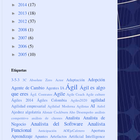
2014
(17)
►
2013
(18)
►
2012
(37)
►
2008
(1)
►
2007
(6)
►
2006
(5)
►
2005
(10)
►
Etiquetas
Adopción
3-5-3
Adaptación
3C
Absolute Zero
Actor
Ágil
Ágil es algo
Agente de Cambio
Agentes IA
que eres
Agile
Ágil. Contratos
Agile Coach
Agile culture
agilidad
Ágiles 2014
Ágiles Colombia
Agiles2020
AI
Agilidad empresarial
Agilidad Moderna
Agilistas
Aidol
Ajedrez
algolatría
Alistair Cockburn
Alto Desempeño
análisis
Analista
Analista de
competitivo
análisis de clientes
Analista del Software
Analista
Negocio
Funcional
Apertura
Anticipación
AOEjeCafetero
Aprendizaje
Apuntes
Artefactos
Artificial Intelligence