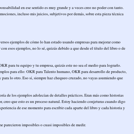
onsabilidad en ese sentido es muy grande y a veces creo no poder con tanto.
 emociones, incluso mis juicios, subjetivos por demás, sobre esta pieza técnica
iversos ejemplos de cómo lo han estado usando empresas para mejorar como
 con esos ejemplos, no lo sé, quizás debido a que desde el título del libro o de
OKR para tu equipo y tu empresa, quizás este no sea el medio para lograrlo.
jemplos para ello: OKR para Talento humano, OKR para desarrollo de producto,
 para lo otro. Eso sí, siempre haz chequeo cruzado, no vayas asumiendo que
ría de los ejemplos adolecían de detalles prácticos. Eran más como historias
or, creo que esto es un proceso natural. Estoy haciendo conjeturas cuando digo
xperiencia de ese momento para escribir cada aparte del libro y cada historia y
me parecieron imposibles o cuasi imposibles de medir.