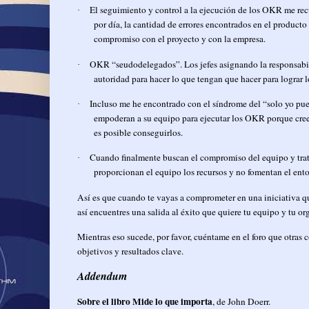
El seguimiento y control a la ejecución de los OKR me recu
·
por día, la cantidad de errores encontrados en el product
compromiso con el proyecto y con la empresa.
OKR “seudodelegados”. Los jefes asignando la responsabili
·
autoridad para hacer lo que tengan que hacer para lograr l
Incluso me he encontrado con el síndrome del “solo yo pue
·
empoderan a su equipo para ejecutar los OKR porque creen
es posible conseguirlos.
Cuando finalmente buscan el compromiso del equipo y trata
·
proporcionan el equipo los recursos y no fomentan el ent
Así es que cuando te vayas a comprometer en una iniciativa qu
así encuentres una salida al éxito que quiere tu equipo y tu or
Mientras eso sucede, por favor, cuéntame en el foro que otras c
objetivos y resultados clave.
Addendum
Sobre el libro Mide lo que importa
, de John Doerr.