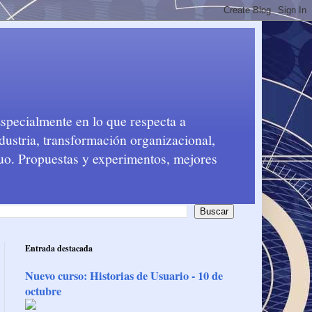
Especialmente en lo que respecta a
dustria, transformación organizacional,
nuo. Propuestas y experimentos, mejores
Entrada destacada
Nuevo curso: Historias de Usuario - 10 de
octubre