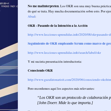
No me malinterpreten
. Los OKR son una muy buena práctica.
de qué se trata. Hay mucha documentación sobre esto. Por eje
Abad
:
OKR - Pasando de la Intención a la Acción
http://www.lecciones-aprendidas.info/2020/08/okr-pasando-de
Seguimiento de OKR empleando Scrum como marco de ges
http://www.lecciones-aprendidas.info/search/label/okr
Y mi sucinta presentación introductoria:
Conociendo OKR
http://www.gazafatonarioit.com/2020/06/conociendo-okr.htm
Pero recordemos aquí los aspectos más relevantes:
“Los OKR son un protocolo de colaboración par
[John Doerr. Mide lo que importa.]