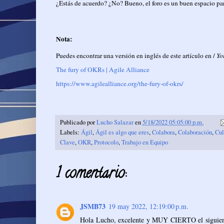
¿Estás de acuerdo? ¿No? Bueno, el foro es un buen espacio pa
Nota:
Puedes encontrar una versión en inglés de este artículo en /
Yo
The fury of OKRs | Agile Alliance
https://www.agilealliance.org/the-fury-of-okrs/
Publicado por
Lucho Salazar
en
5/18/2022 05:05:00 p.m.
Labels:
Ágil
,
Ágil es algo que eres
,
Colabora
,
Colaboración
,
Cul
Clave
,
OKR
,
Protocolo
,
Trabajo en Equipo
1 comentario:
JSMB73
19 may 2022, 12:19:00 p.m.
Hola Lucho, excelente y MUY CIERTO el siguiente