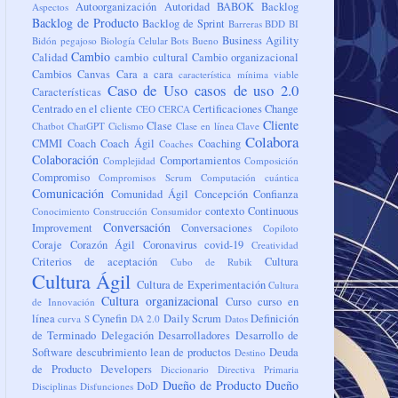
Autoorganización
Autoridad
BABOK
Backlog
Aspectos
Backlog de Producto
Backlog de Sprint
Barreras
BDD
BI
Business Agility
Bidón pegajoso
Biología Celular
Bots
Bueno
Cambio
Calidad
cambio cultural
Cambio organizacional
Cambios
Canvas
Cara a cara
característica mínima viable
Caso de Uso
casos de uso 2.0
Características
Centrado en el cliente
Certificaciones
Change
CEO
CERCA
Cliente
Clase
Chatbot
ChatGPT
Ciclismo
Clase en línea
Clave
Colabora
CMMI
Coach
Coach Ágil
Coaching
Coaches
Colaboración
Comportamientos
Complejidad
Composición
Compromiso
Compromisos Scrum
Computación cuántica
Comunicación
Comunidad Ágil
Concepción
Confianza
contexto
Continuous
Conocimiento
Construcción
Consumidor
Conversación
Improvement
Conversaciones
Copiloto
Coraje
Corazón Ágil
Coronavirus
covid-19
Creatividad
Criterios de aceptación
Cultura
Cubo de Rubik
Cultura Ágil
Cultura de Experimentación
Cultura
Cultura organizacional
Curso
curso en
de Innovación
línea
Cynefin
Daily Scrum
Definición
curva S
DA 2.0
Datos
de Terminado
Delegación
Desarrolladores
Desarrollo de
Software
descubrimiento lean de productos
Deuda
Destino
de Producto
Developers
Diccionario
Directiva Primaria
Dueño de Producto
Dueño
DoD
Disciplinas
Disfunciones