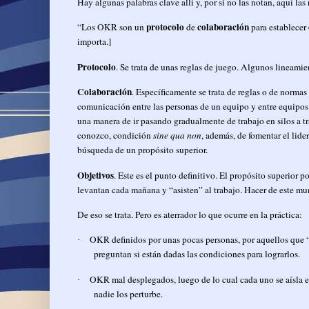
Hay algunas palabras clave allí y, por si no las notan, aquí las 
protocolo
colaboración
“Los OKR son un
de
para establecer
importa.]
Protocolo
. Se trata de unas reglas de juego. Algunos lineam
Colaboración
. Específicamente se trata de reglas o de normas
comunicación entre las personas de un equipo y entre equipos. S
una manera de ir pasando gradualmente de trabajo en silos a tr
conozco, condición
sine qua non
, además, de fomentar el lide
búsqueda de un propósito superior.
Objetivos
. Este es el punto definitivo. El propósito superior 
levantan cada mañana y “asisten” al trabajo. Hacer de este mu
De eso se trata. Pero es aterrador lo que ocurre en la práctica:
OKR definidos por unas pocas personas, por aquellos que “
·
preguntan si están dadas las condiciones para lograrlos.
OKR mal desplegados, luego de lo cual cada uno se aísla en
·
nadie los perturbe.