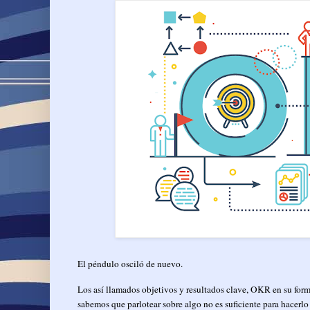
El péndulo osciló de nuevo.
Los así llamados objetivos y resultados clave, OKR en su forma
sabemos que parlotear sobre algo no es suficiente para hacerl