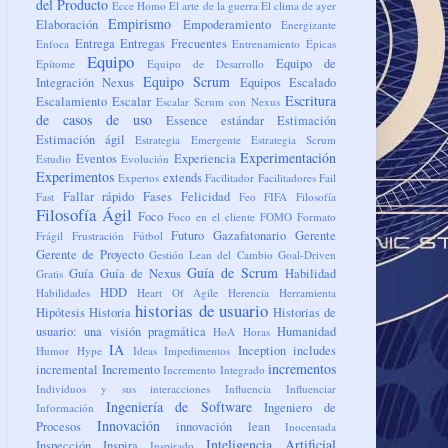
del Producto
Ecce Homo
El arte de la guerra
El clima de ayer
Empirismo
Elaboración
Empoderamiento
Energizante
Entrega
Entregas Frecuentes
Enfoca
Entrenamiento
Épicas
Equipo
Equipo de
Epítome
Equipo de Desarrollo
Equipo Scrum
Integración Nexus
Equipos
Escalado
Escritura
Escalamiento
Escalar
Escalar Scrum con Nexus
de casos de uso
Essence
estándar
Estimación
Estimación ágil
Estrategia Emergente
Estrategia Scrum
Experimentación
Eventos
Experiencia
Estudio
Evolución
Experimentos
extends
Expertos
Facilitador
Facilitadores
Fail
Fallar rápido
Fases
Felicidad
Fast
Feo
FIFA
Filosofía
Filosofía Ágil
Foco
Foco en el cliente
FOMO
Formato
Futuro
Gazafatonario
Gerente
Frágil
Frustración
Fútbol
Gerente de Proyecto
Gestión Lean del Cambio
Goal-Driven
Guía de Scrum
Guía
Guía de Nexus
Habilidad
Gratis
HDD
Habilidades
Heart Of Agile
Herencia
Herramienta
historias de usuario
Hipótesis
Historia
Historias de
usuario: una visión pragmática
Humanidad
HoA
Horas
IA
Inception
includes
Humor
Hype
Ideas
Impedimentos
incrementos
incremental
Incremento
Incremento Integrado
Individuos y sus interacciones
Influencia
Influenciar
Ingeniería de Software
Ingeniero de
Información
Innovación
Procesos
innovación lean
Inocentada
Inteligencia Artificial
Inspección
Inspira
Inspirado