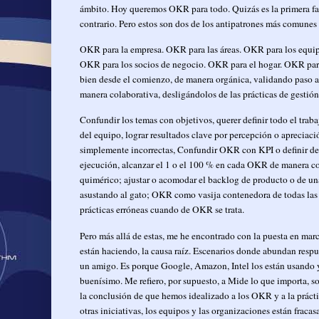
ámbito. Hoy queremos OKR para todo. Quizás es la primera fa
contrario. Pero estos son dos de los antipatrones más comunes e
OKR para la empresa. OKR para las áreas. OKR para los equip
OKR para los socios de negocio. OKR para el hogar. OKR para e
bien desde el comienzo, de manera orgánica, validando paso a 
manera colaborativa, desligándolos de las prácticas de gestión 
Confundir los temas con objetivos, querer definir todo el tra
del equipo, lograr resultados clave por percepción o apreciación
simplemente incorrectas, Confundir OKR con KPI o definir de 
ejecución, alcanzar el 1 o el 100 % en cada OKR de manera co
quimérico; ajustar o acomodar el backlog de producto o de una 
asustando al gato; OKR como vasija contenedora de todas las me
prácticas erróneas cuando de OKR se trata.
Pero más allá de estas, me he encontrado con la puesta en mar
están haciendo, la causa raíz. Escenarios donde abundan resp
un amigo. Es porque Google, Amazon, Intel los están usando y
buenísimo. Me refiero, por supuesto, a Mide lo que importa, s
la conclusión de que hemos idealizado a los OKR y a la prác
otras iniciativas, los equipos y las organizaciones están fraca