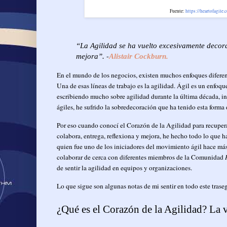
Fuente:
https://heartofagile
“La Agilidad se ha vuelto excesivamente decora
-
mejora”.
Alistair Cockburn.
En el mundo de los negocios, existen muchos enfoques diferent
Una de esas líneas de trabajo es la agilidad. Ágil es un enfo
escribiendo mucho sobre agilidad durante la última década, inc
ágiles, he sufrido la sobredecoración que ha tenido esta forma 
Por eso cuando conocí el Corazón de la Agilidad para recupera
colabora, entrega, reflexiona y mejora, he hecho todo lo que h
quien fue uno de los iniciadores del movimiento ágil hace má
colaborar de cerca con diferentes miembros de la Comunidad
de sentir la agilidad en equipos y organizaciones.
Lo que sigue son algunas notas de mi sentir en todo este trase
¿Qué es el Corazón de la Agilidad? La 