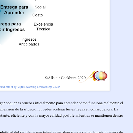
.com/heart-of-agile-plus-teaching-denmark-sept-2020/
regar pequeñas pruebas inicialmente para aprender cómo funciona realmente el
ensión de la situación, puedes acelerar tus entregas en consecuencia. La
stante, eficiente y con la mayor calidad posible, mientras se mantienen dentro
plejidad del problema que intentan resolver y a encontrar la mejor manera de