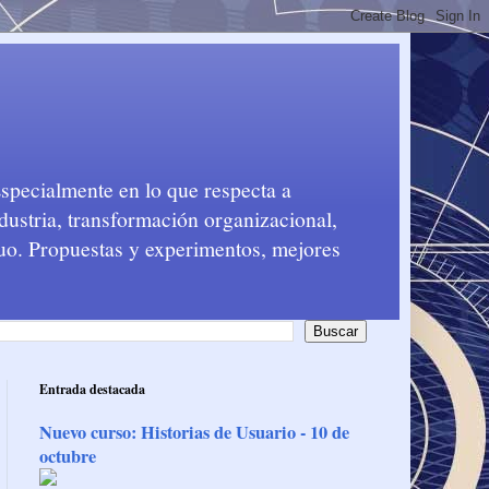
Especialmente en lo que respecta a
dustria, transformación organizacional,
nuo. Propuestas y experimentos, mejores
Entrada destacada
Nuevo curso: Historias de Usuario - 10 de
octubre