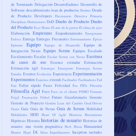
de Terminado
Delegación
Desarrolladores
Desarrollo de
Software
descubrimiento lean de productos
Deuda
Destino
de Producto
Developers
Diccionario
Directiva Primaria
Dueño de Producto
Dueño
DoD
Disciplinas
Disfunciones
del Producto
Ecce Homo
El arte de la guerra
El clima de ayer
Empirismo
Elaboración
Empoderamiento
Energizante
Entrega
Entregas Frecuentes
Enfoca
Entrenamiento
Épicas
Equipo
Equipo de
Epítome
Equipo de Desarrollo
Equipo Scrum
Integración Nexus
Equipos
Escalado
Escritura
Escalamiento
Escalar
Escalar Scrum con Nexus
de casos de uso
Essence
estándar
Estimación
Estimación ágil
Estrategia Emergente
Estrategia Scrum
Experimentación
Eventos
Experiencia
Estudio
Evolución
Experimentos
extends
Expertos
Facilitador
Facilitadores
Fail
Fallar rápido
Fases
Felicidad
Fast
Feo
FIFA
Filosofía
Filosofía Ágil
Foco
Foco en el cliente
FOMO
Formato
Futuro
Gazafatonario
Gerente
Frágil
Frustración
Fútbol
Gerente de Proyecto
Gestión Lean del Cambio
Goal-Driven
Guía de Scrum
Guía
Guía de Nexus
Habilidad
Gratis
HDD
Habilidades
Heart Of Agile
Herencia
Herramienta
historias de usuario
Hipótesis
Historia
Historias de
usuario: una visión pragmática
Humanidad
HoA
Horas
IA
Inception
includes
Humor
Hype
Ideas
Impedimentos