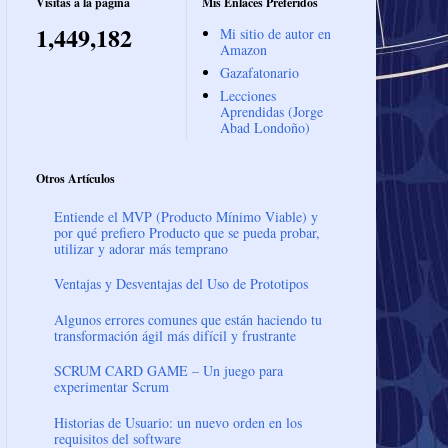
Visitas a la página
Mis Enlaces Preferidos
1,449,182
Mi sitio de autor en
Amazon
Gazafatonario
Lecciones
Aprendidas (Jorge
Abad Londoño)
Otros Artículos
Entiende el MVP (Producto Mínimo Viable) y
por qué prefiero Producto que se pueda probar,
utilizar y adorar más temprano
Ventajas y Desventajas del Uso de Prototipos
Algunos errores comunes que están haciendo tu
transformación ágil más difícil y frustrante
SCRUM CARD GAME – Un juego para
experimentar Scrum
Historias de Usuario: un nuevo orden en los
requisitos del software