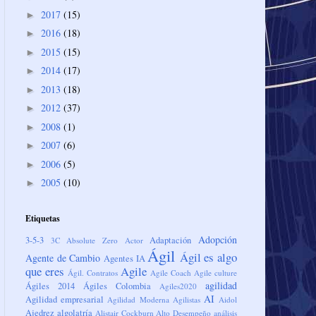
2017
(15)
►
2016
(18)
►
2015
(15)
►
2014
(17)
►
2013
(18)
►
2012
(37)
►
2008
(1)
►
2007
(6)
►
2006
(5)
►
2005
(10)
►
Etiquetas
Adopción
3-5-3
Adaptación
3C
Absolute Zero
Actor
Ágil
Ágil es algo
Agente de Cambio
Agentes IA
que eres
Agile
Ágil. Contratos
Agile Coach
Agile culture
agilidad
Ágiles 2014
Ágiles Colombia
Agiles2020
AI
Agilidad empresarial
Agilidad Moderna
Agilistas
Aidol
Ajedrez
algolatría
Alistair Cockburn
Alto Desempeño
análisis