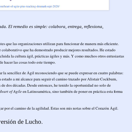
.com/heart-of-agile-plus-teaching-denmark-sept-2020/
da. El remedio es simple: colabora, entrega, reflexiona,
es que las organizaciones utilizan para funcionar de manera más eficiente.
que colaborativo que ha demostrado producir mejores resultados. He estado
luida la cultura ágil, prácticas ágiles y más. Y como muchos otros entusiastas
de hacer las cosas todo este tiempo.
r la sencillez de Ágil reconociendo que se puede expresar en cuatro palabras:
a estado a mi alcance para seguir el camino trazado por Alistair Cockburn,
s de dos décadas. Desde entonces, he tenido la oportunidad no solo de
Heart of Agile
en Latinoamérica, sino también de poner en práctica esta forma
gar por el camino de la agilidad. Estas son mis notas sobre el Corazón Ágil.
versión de Lucho.