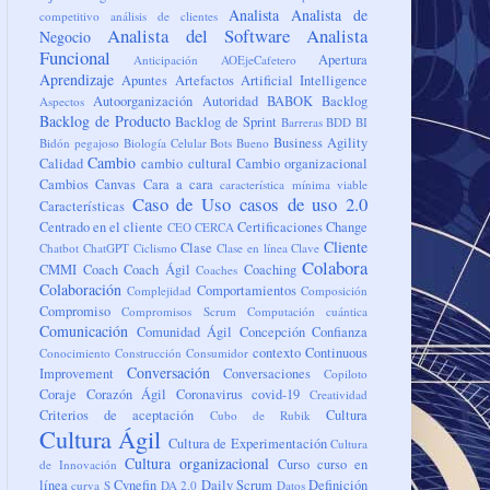
Analista
Analista de
competitivo
análisis de clientes
Analista del Software
Analista
Negocio
Funcional
Apertura
Anticipación
AOEjeCafetero
Aprendizaje
Apuntes
Artefactos
Artificial Intelligence
Autoorganización
Autoridad
BABOK
Backlog
Aspectos
Backlog de Producto
Backlog de Sprint
Barreras
BDD
BI
Business Agility
Bidón pegajoso
Biología Celular
Bots
Bueno
Cambio
Calidad
cambio cultural
Cambio organizacional
Cambios
Canvas
Cara a cara
característica mínima viable
Caso de Uso
casos de uso 2.0
Características
Centrado en el cliente
Certificaciones
Change
CEO
CERCA
Cliente
Clase
Chatbot
ChatGPT
Ciclismo
Clase en línea
Clave
Colabora
CMMI
Coach
Coach Ágil
Coaching
Coaches
Colaboración
Comportamientos
Complejidad
Composición
Compromiso
Compromisos Scrum
Computación cuántica
Comunicación
Comunidad Ágil
Concepción
Confianza
contexto
Continuous
Conocimiento
Construcción
Consumidor
Conversación
Improvement
Conversaciones
Copiloto
Coraje
Corazón Ágil
Coronavirus
covid-19
Creatividad
Criterios de aceptación
Cultura
Cubo de Rubik
Cultura Ágil
Cultura de Experimentación
Cultura
Cultura organizacional
Curso
curso en
de Innovación
línea
Cynefin
Daily Scrum
Definición
curva S
DA 2.0
Datos