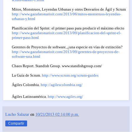
Mitos, Monstruos, Leyendas Urbanas y otros Desvaríos de Ágil y Scrum
http://www.gazafatonarioit.com/2013/06/mitos-monstruos-leyendas-
urbanas-y.html
Planificación del Sprint: el primer paso para producir el máximo efecto
http://www.gazafatonarioit.com/2013/09/planificacion-del-sprint-el-
primer-paso.html
Gerentes de Proyectos de software, ¿una especie en vías de extinción?
http://www.gazafatonarioit.com/2013/09/gerentes-de-proyectos-de-
software-una.html
Chaos Report. Standish Group. www.standishgroup.com/
La Guía de Scrum.
http://www.scrum.org/scrum-guides
Ágiles Colombia.
http://agilescolombia.org/
Ágiles Latinoamérica.
http://www.agiles.org/
Lucho Salazar
en
10/21/2013 02:14:00 p.m.
Compartir