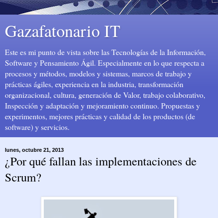
Gazafatonario IT
Este es mi punto de vista sobre las Tecnologías de la Información,
Software y Pensamiento Ágil. Especialmente en lo que respecta a
procesos y métodos, modelos y sistemas, marcos de trabajo y
prácticas ágiles, experiencia en la industria, transformación
organizacional, cultura, generación de Valor, trabajo colaborativo,
Inspección y adaptación y mejoramiento continuo. Propuestas y
experimentos, mejores prácticas y calidad de los productos (de
software) y servicios.
lunes, octubre 21, 2013
¿Por qué fallan las implementaciones de
Scrum?