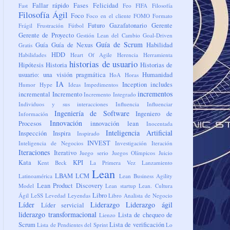
Fallar rápido
Fases
Felicidad
Fast
Feo
FIFA
Filosofía
Filosofía Ágil
Foco
Foco en el cliente
FOMO
Formato
Futuro
Gazafatonario
Gerente
Frágil
Frustración
Fútbol
Gerente de Proyecto
Gestión Lean del Cambio
Goal-Driven
Guía de Scrum
Guía
Guía de Nexus
Habilidad
Gratis
HDD
Habilidades
Heart Of Agile
Herencia
Herramienta
historias de usuario
Hipótesis
Historia
Historias de
usuario: una visión pragmática
Humanidad
HoA
Horas
IA
Inception
includes
Humor
Hype
Ideas
Impedimentos
incrementos
incremental
Incremento
Incremento Integrado
Individuos y sus interacciones
Influencia
Influenciar
Ingeniería de Software
Ingeniero de
Información
Innovación
Procesos
innovación lean
Inocentada
Inteligencia Artificial
Inspección
Inspira
Inspirado
INVEST
Inteligencia de Negocios
Investigación
Iteración
Iteraciones
Iterativo
Juego serio
Juegos Olímpicos
Juicio
Kata
KPI
Kent Beck
La Primera Vez
Lanzamiento
Lean
LBAM
LCM
Latinoamérica
Lean Business Agility
Lean Product Discovery
Model
Lean startup
Lean. Cultura
Libro
Ágil
LeSS
Levedad
Leyendas
Libro Analista de Negocio
Líder
Liderazgo
Liderazgo ágil
Líder servicial
liderazgo transformacional
Lista de chequeo de
Lienzo
Scrum
Lista de verificación
Lista de Pendientes del Sprint
Lo