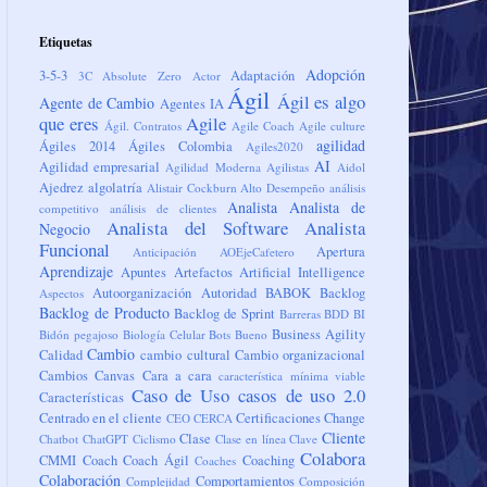
Etiquetas
Adopción
3-5-3
Adaptación
3C
Absolute Zero
Actor
Ágil
Ágil es algo
Agente de Cambio
Agentes IA
que eres
Agile
Ágil. Contratos
Agile Coach
Agile culture
agilidad
Ágiles 2014
Ágiles Colombia
Agiles2020
AI
Agilidad empresarial
Agilidad Moderna
Agilistas
Aidol
Ajedrez
algolatría
Alistair Cockburn
Alto Desempeño
análisis
Analista
Analista de
competitivo
análisis de clientes
Analista del Software
Analista
Negocio
Funcional
Apertura
Anticipación
AOEjeCafetero
Aprendizaje
Apuntes
Artefactos
Artificial Intelligence
Autoorganización
Autoridad
BABOK
Backlog
Aspectos
Backlog de Producto
Backlog de Sprint
Barreras
BDD
BI
Business Agility
Bidón pegajoso
Biología Celular
Bots
Bueno
Cambio
Calidad
cambio cultural
Cambio organizacional
Cambios
Canvas
Cara a cara
característica mínima viable
Caso de Uso
casos de uso 2.0
Características
Centrado en el cliente
Certificaciones
Change
CEO
CERCA
Cliente
Clase
Chatbot
ChatGPT
Ciclismo
Clase en línea
Clave
Colabora
CMMI
Coach
Coach Ágil
Coaching
Coaches
Colaboración
Comportamientos
Complejidad
Composición