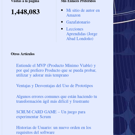
Visitas a la página
Mis Enlaces Preferidos
1,448,083
Mi sitio de autor en
Amazon
Gazafatonario
Lecciones
Aprendidas (Jorge
Abad Londoño)
Otros Artículos
Entiende el MVP (Producto Mínimo Viable) y
por qué prefiero Producto que se pueda probar,
utilizar y adorar más temprano
Ventajas y Desventajas del Uso de Prototipos
Algunos errores comunes que están haciendo tu
transformación ágil más difícil y frustrante
SCRUM CARD GAME – Un juego para
experimentar Scrum
Historias de Usuario: un nuevo orden en los
requisitos del software