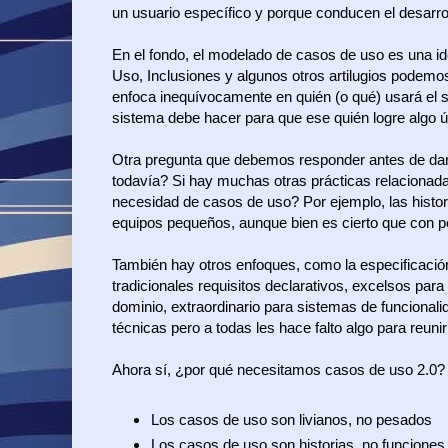
un usuario específico y porque conducen el desarroll
En el fondo, el modelado de casos de uso es una i
Uso, Inclusiones y algunos otros artilugios podemos
enfoca inequívocamente en quién (o qué) usará el 
sistema debe hacer para que ese quién logre algo ú
Otra pregunta que debemos responder antes de dar
todavía? Si hay muchas otras prácticas relacionada
necesidad de casos de uso? Por ejemplo, las histo
equipos pequeños, aunque bien es cierto que con 
También hay otros enfoques, como la especificación
tradicionales requisitos declarativos, excelsos par
dominio, extraordinario para sistemas de funcional
técnicas pero a todas les hace falto algo para reuni
Ahora sí, ¿por qué necesitamos casos de uso 2.0? E
Los casos de uso son livianos, no pesados
Los casos de uso son historias, no funciones