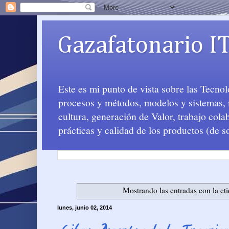
Gazafatonario I
Este es mi punto de vista sobre las Tecno
procesos y métodos, modelos y sistemas, m
cultura, generación de Valor, trabajo col
prácticas y calidad de los productos (de s
Mostrando las entradas con la et
lunes, junio 02, 2014