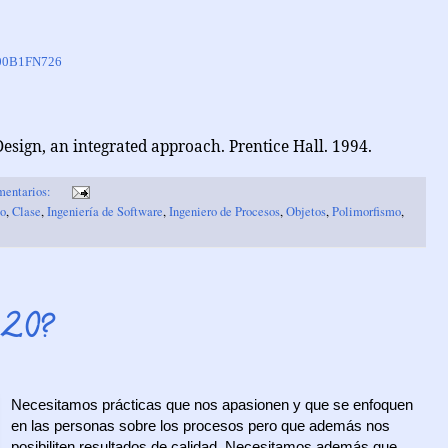
/B00B1FN726
esign, an integrated approach.
Prentice Hall. 1994.
mentarios:
so
,
Clase
,
Ingeniería de Software
,
Ingeniero de Procesos
,
Objetos
,
Polimorfismo
,
 2.0?
Necesitamos prácticas que nos apasionen y que se enfoquen
en las personas sobre los procesos pero que además nos
posibiliten resultados de calidad. Necesitamos además que