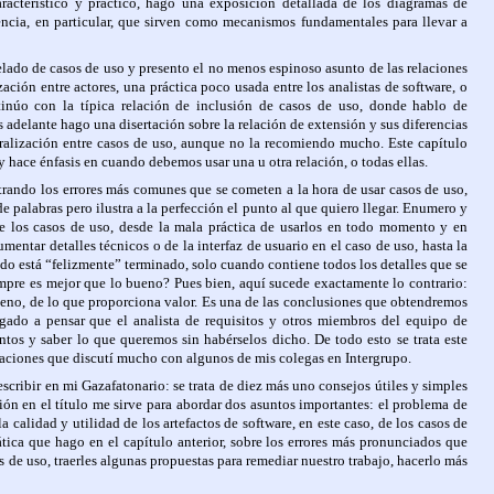
racterístico y práctico, hago una exposición detallada de los diagramas de
ncia, en particular, que sirven como mecanismos fundamentales para llevar a
delado de casos de uso y presento el no menos espinoso asunto de las relaciones
zación entre actores, una práctica poco usada entre los analistas de software, o
inúo con la típica relación de inclusión de casos de uso, donde hablo de
s adelante hago una disertación sobre la relación de extensión y sus diferencias
neralización entre casos de uso, aunque no la recomiendo mucho. Este capítulo
y hace énfasis en cuando debemos usar una u otra relación, o todas ellas.
strando los errores más comunes que se cometen a la hora de usar casos de uso,
e palabras pero ilustra a la perfección el punto al que quiero llegar. Enumero y
de los casos de uso, desde la mala práctica de usarlos en todo momento y en
mentar detalles técnicos o de la interfaz de usuario en el caso de uso, hasta la
ndo está “felizmente” terminado, solo cuando contiene todos los detalles que se
empre es mejor que lo bueno? Pues bien, aquí sucede exactamente lo contrario:
ueno, de lo que proporciona valor. Es una de las conclusiones que obtendremos
egado a pensar que el analista de requisitos y otros miembros del equipo de
tos y saber lo que queremos sin habérselos dicho. De todo esto se trata este
tuaciones que discutí mucho con algunos de mis colegas en Intergrupo.
escribir en mi Gazafatonario: se trata de diez más uno consejos útiles y simples
ción en el título me sirve para abordar dos asuntos importantes: el problema de
 calidad y utilidad de los artefactos de software, en este caso, de los casos de
tica que hago en el capítulo anterior, sobre los errores más pronunciados que
 de uso, traerles algunas propuestas para remediar nuestro trabajo, hacerlo más