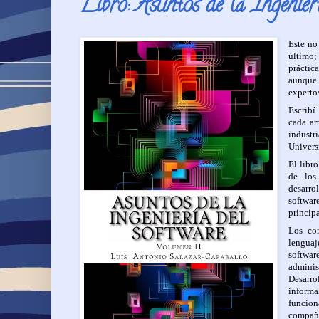
Libro: Asuntos de la Ingenie
Este no 
último;
práctic
aunque 
experto
Escribí
cada ar
industr
Universi
El libr
de los
desarro
softwar
princip
Los con
lenguaj
softwar
adminis
Desarro
informa
funcion
compañí