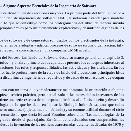
 – Algunos Aspectos Esenciales de la Ingeniería de Software
o está dividido en dos secciones mayores. La primera parte del libro la dedico a
omunidad de ingenieros de software: UML, la notación estándar para modelar
 En lo que se constituye como los prolegómenos del libro, de manera sucinta
jemplos breves pero suficientemente explicativos y desmitifico algunas de las
os de software y de cómo estos son usados por los practicantes de la industria,
currentes para adoptar y adaptar procesos de software en una organización, tal y
ue llevaron a convertirnos en una compañía CMMI nivel 5.
n del Proceso Unificado de Software, desde su marco general en el capítulo 3,
ítulos 4 y 5. En el primero de los apartados presento los conceptos inherentes al
teraciones, los roles y responsabilidades, las actividades y los artefactos. En los
bro, hablo profusamente de la etapa de inicio del proceso, sus principales hitos
a disciplina de ingeniería de requisitos y de casos de uso, asuntos que ocupan
libro con un tema que verdaderamente me apasiona, la orientación a objetos.
ieza, teórico-práctico, pero actualizado a las necesidades incesantes de los
tiene una serie extensa de conceptos aplicables al análisis, diseño y desarrollo
alogía en lo que he dado en llamar la Biología Informática, para que todos
que
es
una clase (objetualmente hablando) y su enorme utilidad durante el ciclo
e recuerdo lo que decía Edward Yourdon sobre ello: “las metodologías de la
 grande desde el pan tajado. En términos relacionados con computación, las
 desde la invención de las técnicas estructuradas durante las décadas de 1970 y