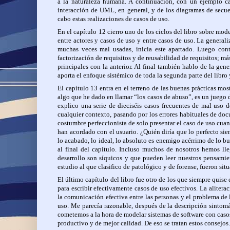
a la naturaleza humana. A continuación, con un ejemplo ca
interacción de UML, en general, y de los diagramas de secue
cabo estas realizaciones de casos de uso.
En el capítulo 12 cierro uno de los ciclos del libro sobre mo
entre actores y casos de uso y entre casos de uso. La generali
muchas veces mal usadas, inicia este apartado. Luego cont
factorización de requisitos y de reusabilidad de requisitos; má
principales con la anterior. Al final también hablo de la ge
aporta el enfoque sistémico de toda la segunda parte del libro 
El capítulo 13 entra en el terreno de las buenas prácticas mo
algo que he dado en llamar “los casos de abuso”, es un juego d
explico una serie de dieciséis casos frecuentes de mal uso 
cualquier contexto, pasando por los errores habituales de docu
costumbre perfeccionista de solo presentar el caso de uso cua
han acordado con el usuario. ¿Quién diría que lo perfecto si
lo acabado, lo ideal, lo absoluto es enemigo acérrimo de lo b
al final del capítulo. Incluso muchos de nosotros hemos ll
desarrollo son síquicos y que pueden leer nuestros pensamien
estudio al que clasifico de patológico y de forense, fueron si
El último capítulo del libro fue otro de los que siempre quise 
para escribir efectivamente casos de uso efectivos. La alitera
la comunicación efectiva entre las personas y el problema de la
uso. Me parecía razonable, después de la descripción sintomá
cometemos a la hora de modelar sistemas de software con casos
productivo y de mejor calidad. De eso se tratan estos consejos.