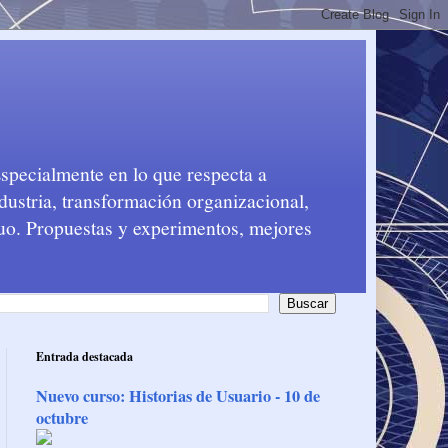
Especialmente en lo que respecta a
dustria, transformación organizacional,
nuo. Propuestas y experimentos, mejores
Entrada destacada
Nuevo curso: Historias de Usuario - 10 de
octubre