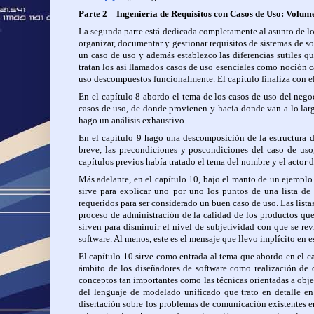
Parte 2 – Ingeniería de Requisitos con Casos de Uso: Volum
La segunda parte está dedicada completamente al asunto de los
organizar, documentar y gestionar requisitos de sistemas de s
un caso de uso y además establezco las diferencias sutiles q
tratan los así llamados casos de uso esenciales como noción ca
uso descompuestos funcionalmente. El capítulo finaliza con e
En el capítulo 8 abordo el tema de los casos de uso del nego
casos de uso, de donde provienen y hacia donde van a lo larg
hago un análisis exhaustivo.
En el capítulo 9 hago una descomposición de la estructura d
breve, las precondiciones y poscondiciones del caso de uso, 
capítulos previos había tratado el tema del nombre y el actor d
Más adelante, en el capítulo 10, bajo el manto de un ejempl
sirve para explicar uno por uno los puntos de una lista de
requeridos para ser considerado un buen caso de uso. Las list
proceso de administración de la calidad de los productos q
sirven para disminuir el nivel de subjetividad con que se rev
software. Al menos, este es el mensaje que llevo implícito en es
El capítulo 10 sirve como entrada al tema que abordo en el ca
ámbito de los diseñadores de software como realización de 
conceptos tan importantes como las técnicas orientadas a objet
del lenguaje de modelado unificado que trato en detalle en
disertación sobre los problemas de comunicación existentes e