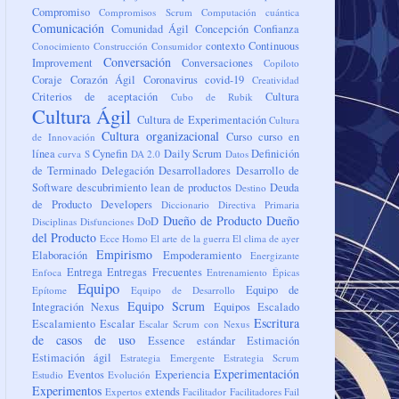
Compromiso
Compromisos Scrum
Computación cuántica
Comunicación
Comunidad Ágil
Concepción
Confianza
contexto
Continuous
Conocimiento
Construcción
Consumidor
Conversación
Improvement
Conversaciones
Copiloto
Coraje
Corazón Ágil
Coronavirus
covid-19
Creatividad
Criterios de aceptación
Cultura
Cubo de Rubik
Cultura Ágil
Cultura de Experimentación
Cultura
Cultura organizacional
Curso
curso en
de Innovación
línea
Cynefin
Daily Scrum
Definición
curva S
DA 2.0
Datos
de Terminado
Delegación
Desarrolladores
Desarrollo de
Software
descubrimiento lean de productos
Deuda
Destino
de Producto
Developers
Diccionario
Directiva Primaria
Dueño de Producto
Dueño
DoD
Disciplinas
Disfunciones
del Producto
Ecce Homo
El arte de la guerra
El clima de ayer
Empirismo
Elaboración
Empoderamiento
Energizante
Entrega
Entregas Frecuentes
Enfoca
Entrenamiento
Épicas
Equipo
Equipo de
Epítome
Equipo de Desarrollo
Equipo Scrum
Integración Nexus
Equipos
Escalado
Escritura
Escalamiento
Escalar
Escalar Scrum con Nexus
de casos de uso
Essence
estándar
Estimación
Estimación ágil
Estrategia Emergente
Estrategia Scrum
Experimentación
Eventos
Experiencia
Estudio
Evolución
Experimentos
extends
Expertos
Facilitador
Facilitadores
Fail