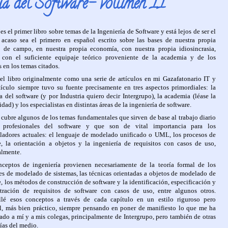
ría del Software- volumen II
es el primer libro sobre temas de la Ingeniería de Software y está lejos de ser el
 acaso sea el primero en español escrito sobre las bases de nuestra propia
a de campo, en nuestra propia economía, con nuestra propia idiosincrasia,
con el suficiente equipaje teórico proveniente de la academia y de los
s en los temas citados.
 el libro originalmente como una serie de artículos en mi Gazafatonario IT y
tículo siempre tuvo su fuente precisamente en tres aspectos primordiales: la
ia del software (y por Industria quiero decir Intergrupo), la academia (léase la
dad) y los especialistas en distintas áreas de la ingeniería de software.
o cubre algunos de los temas fundamentales que sirven de base al trabajo diario
 profesionales del software y que son de vital importancia para los
lladores actuales: el lenguaje de modelado unificado o UML, los procesos de
e, la orientación a objetos y la ingeniería de requisitos con casos de uso,
almente.
ceptos de ingeniería provienen necesariamente de la teoría formal de los
es de modelado de sistemas, las técnicas orientadas a objetos de modelado de
e, los métodos de construcción de software y la identificación, especificación y
tración de requisitos de software con casos de uso, entre algunos otros.
llé esos conceptos a través de cada capítulo en un estilo riguroso pero
l, más bien práctico, siempre pensando en poner de manifiesto lo que me ha
ado a mí y a mis colegas, principalmente de Intergrupo, pero también de otras
as del medio.