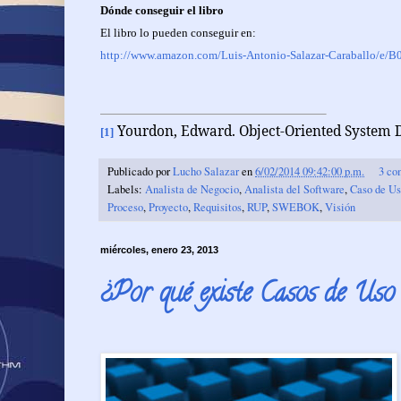
Dónde conseguir el libro
El libro lo pueden conseguir en:
http://www.amazon.com/Luis-Antonio-Salazar-Caraballo/e
Yourdon, Edward. Object-Oriented System D
[1]
Publicado por
Lucho Salazar
en
6/02/2014 09:42:00 p.m.
3 co
Labels:
Analista de Negocio
,
Analista del Software
,
Caso de U
Proceso
,
Proyecto
,
Requisitos
,
RUP
,
SWEBOK
,
Visión
miércoles, enero 23, 2013
¿Por qué existe Casos de Uso