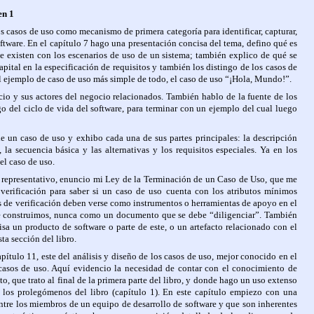
en 1
 casos de uso como mecanismo de primera categoría para identificar, capturar,
oftware. En el capítulo 7 hago una presentación concisa del tema, defino qué es
ue existen con los escenarios de uso de un sistema; también explico de qué se
pital en la especificación de requisitos y también los distingo de los casos de
l ejemplo de caso de uso más simple de todo, el caso de uso “¡Hola, Mundo!”.
cio y sus actores del negocio relacionados. También hablo de la fuente de los
o del ciclo de vida del software, para terminar con un ejemplo del cual luego
e un caso de uso y exhibo cada una de sus partes principales: la descripción
la secuencia básica y las alternativas y los requisitos especiales. Ya en los
el caso de uso.
o representativo, enuncio mi Ley de la Terminación de un Caso de Uso, que me
 verificación para saber si un caso de uso cuenta con los atributos mínimos
as de verificación deben verse como instrumentos o herramientas de apoyo en el
ue construimos, nunca como un documento que se debe “diligenciar”. También
isa un producto de software o parte de este, o un artefacto relacionado con el
ta sección del libro.
pítulo 11, este del análisis y diseño de los casos de uso, mejor conocido en el
casos de uso. Aquí evidencio la necesidad de contar con el conocimiento de
o, que trato al final de la primera parte del libro, y donde hago un uso extenso
 los prolegómenos del libro (capítulo 1). En este capítulo empiezo con una
ntre los miembros de un equipo de desarrollo de software y que son inherentes