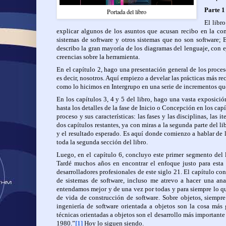
Parte 1
Portada del libro
El libr
explicar algunos de los asuntos que acusan recibo en la c
sistemas de software y otros sistemas que no son software;
describo la gran mayoría de los diagramas del lenguaje, con e
creencias sobre la herramienta.
En el capítulo 2, hago una presentación general de los proces
es decir, nosotros. Aquí empiezo a develar las prácticas más re
como lo hicimos en Intergrupo en una serie de incrementos q
En los capítulos 3, 4 y 5 del libro, hago una vasta exposició
hasta los detalles de la fase de Inicio o Concepción en los cap
proceso y sus características: las fases y las disciplinas, las i
dos capítulos restantes, ya con miras a la segunda parte del li
y el resultado esperado. Es aquí donde comienzo a hablar de l
toda la segunda sección del libro.
Luego, en el capítulo 6, concluyo este primer segmento del 
Tardé muchos años en encontrar el enfoque justo para esta p
desarrolladores profesionales de este siglo 21. El capítulo con
de sistemas de software, incluso me atrevo a hacer una an
entendamos mejor y de una vez por todas y para siempre lo 
de vida de construcción de software. Sobre objetos, siempr
ingeniería de software orientada a objetos son la cosa más
técnicas orientadas a objetos son el desarrollo más importante
1980.”
[1]
Hoy lo siguen siendo.